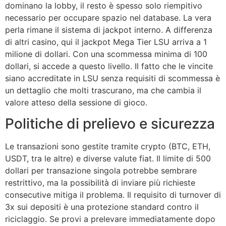
dominano la lobby, il resto è spesso solo riempitivo
necessario per occupare spazio nel database. La vera
perla rimane il sistema di jackpot interno. A differenza
di altri casino, qui il jackpot Mega Tier LSU arriva a 1
milione di dollari. Con una scommessa minima di 100
dollari, si accede a questo livello. Il fatto che le vincite
siano accreditate in LSU senza requisiti di scommessa è
un dettaglio che molti trascurano, ma che cambia il
valore atteso della sessione di gioco.
Politiche di prelievo e sicurezza
Le transazioni sono gestite tramite crypto (BTC, ETH,
USDT, tra le altre) e diverse valute fiat. Il limite di 500
dollari per transazione singola potrebbe sembrare
restrittivo, ma la possibilità di inviare più richieste
consecutive mitiga il problema. Il requisito di turnover di
3x sui depositi è una protezione standard contro il
riciclaggio. Se provi a prelevare immediatamente dopo