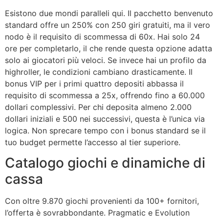
Esistono due mondi paralleli qui. Il pacchetto benvenuto
standard offre un 250% con 250 giri gratuiti, ma il vero
nodo è il requisito di scommessa di 60x. Hai solo 24
ore per completarlo, il che rende questa opzione adatta
solo ai giocatori più veloci. Se invece hai un profilo da
highroller, le condizioni cambiano drasticamente. Il
bonus VIP per i primi quattro depositi abbassa il
requisito di scommessa a 25x, offrendo fino a 60.000
dollari complessivi. Per chi deposita almeno 2.000
dollari iniziali e 500 nei successivi, questa è l’unica via
logica. Non sprecare tempo con i bonus standard se il
tuo budget permette l’accesso al tier superiore.
Catalogo giochi e dinamiche di
cassa
Con oltre 9.870 giochi provenienti da 100+ fornitori,
l’offerta è sovrabbondante. Pragmatic e Evolution