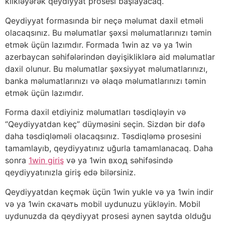
klikləyərək qeydiyyat prosesi başlayacaq.
Qeydiyyat formasında bir neçə məlumat daxil etməli
olacaqsınız. Bu məlumatlar şəxsi məlumatlarınızı təmin
etmək üçün lazımdır. Formada 1win az və ya 1win
azerbaycan səhifələrindən dəyişikliklərə aid məlumatlar
daxil olunur. Bu məlumatlar şəxsiyyət məlumatlarınızı,
banka məlumatlarınızı və əlaqə məlumatlarınızı təmin
etmək üçün lazımdır.
Forma daxil etdiyiniz məlumatları təsdiqləyin və
“Qeydiyyatdan keç” düyməsini seçin. Sizdən bir dəfə
daha təsdiqləməli olacaqsınız. Təsdiqləmə prosesini
tamamlayıb, qeydiyyatınız uğurla tamamlanacaq. Daha
sonra
1win giriş
və ya 1win вход səhifəsində
qeydiyyatınızla giriş edə bilərsiniz.
Qeydiyyatdan keçmək üçün 1win yukle və ya 1win indir
və ya 1win скачать mobil uydunuzu yükləyin. Mobil
uydunuzda da qeydiyyat prosesi aynen saytda olduğu