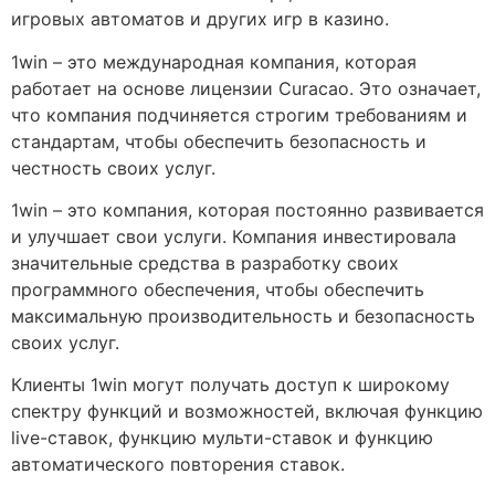
игровых автоматов и других игр в казино.
1win – это международная компания, которая
работает на основе лицензии Curacao. Это означает,
что компания подчиняется строгим требованиям и
стандартам, чтобы обеспечить безопасность и
честность своих услуг.
1win – это компания, которая постоянно развивается
и улучшает свои услуги. Компания инвестировала
значительные средства в разработку своих
программного обеспечения, чтобы обеспечить
максимальную производительность и безопасность
своих услуг.
Клиенты 1win могут получать доступ к широкому
спектру функций и возможностей, включая функцию
live-ставок, функцию мульти-ставок и функцию
автоматического повторения ставок.