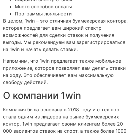
Много способов оплаты
Программы лояльности
В целом, 1win – это отличная букмекерская контора,
которая предлагает вам широкий спектр
возможностей для сделки ставок и получения
выгоды. Мы рекомендуем вам зарегистрироваться
на 1win и начать делать ставки.
Напомним, что 1win предлагает также мобильное
приложение, которое позволяет вам делать ставки
на ходу. Это обеспечивает вам максимальную
свободу действий.
О компании 1win
Компания была основана в 2018 году и с тех пор
стала одним из лидеров на рынке букмекерских
контор. 1win предлагает своим клиентам более 20
000 вариантов ставок на спорт, а также более 1000