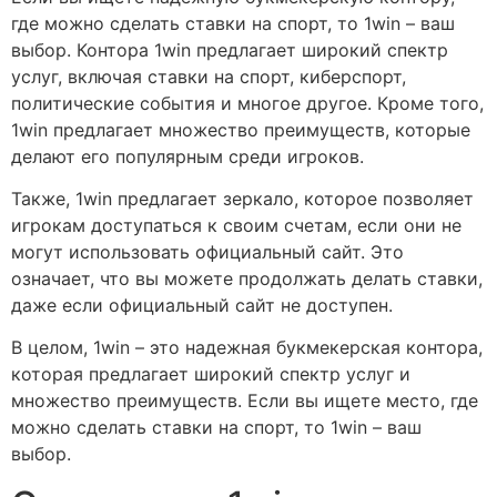
где можно сделать ставки на спорт, то 1win – ваш
выбор. Контора 1win предлагает широкий спектр
услуг, включая ставки на спорт, киберспорт,
политические события и многое другое. Кроме того,
1win предлагает множество преимуществ, которые
делают его популярным среди игроков.
Также, 1win предлагает зеркало, которое позволяет
игрокам доступаться к своим счетам, если они не
могут использовать официальный сайт. Это
означает, что вы можете продолжать делать ставки,
даже если официальный сайт не доступен.
В целом, 1win – это надежная букмекерская контора,
которая предлагает широкий спектр услуг и
множество преимуществ. Если вы ищете место, где
можно сделать ставки на спорт, то 1win – ваш
выбор.