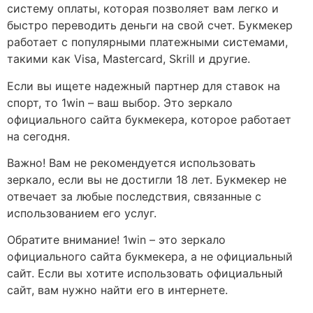
систему оплаты, которая позволяет вам легко и
быстро переводить деньги на свой счет. Букмекер
работает с популярными платежными системами,
такими как Visa, Mastercard, Skrill и другие.
Если вы ищете надежный партнер для ставок на
спорт, то 1win – ваш выбор. Это зеркало
официального сайта букмекера, которое работает
на сегодня.
Важно! Вам не рекомендуется использовать
зеркало, если вы не достигли 18 лет. Букмекер не
отвечает за любые последствия, связанные с
использованием его услуг.
Обратите внимание! 1win – это зеркало
официального сайта букмекера, а не официальный
сайт. Если вы хотите использовать официальный
сайт, вам нужно найти его в интернете.