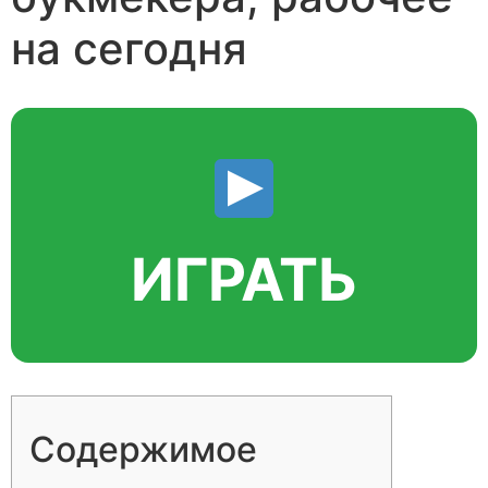
на сегодня
ИГРАТЬ
Содержимое