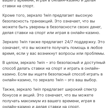
вашего времени, играя в онлайн-казино и делая
ставки на спорт.
Кроме того, зеркало 1win предлагает высокую
безопасность транзакций. Это означает, что вы
можете быть уверены в безопасности своих денег,
делая ставки на спорт или играя в онлайн-казино.
Зеркало 1win также предлагает 24/7 поддержку. Это
означает, что вы можете получать помощь в любое
время, если у вас возникнут вопросы или проблемы.
В целом, зеркало 1win – это безопасный и доступный
способ делать ставки на спорт и играть в онлайн-
казино. Если вы ищете безопасный способ играть в
онлайн-казино, то зеркало 1win – это ваш выбор.
Также, зеркало 1win предлагает широкий спектр
бонусов и акций. Это означает, что вы можете
получать максимум из вашего времени, играя в
онлайн-казино и делая ставки на спорт.