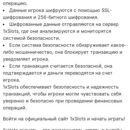
операцию.
Данные игрока шифруются с помощью SSL-
шифрования и 256-битного шифрования.
Шифрованные данные отправляются на сервер
1xSlots, где они анализируются и мониторятся
системой безопасности.
Если система безопасности обнаруживает какое-
либо мошенничество, она блокирует транзакцию и
уведомляет игрока.
Если транзакция считается безопасной, она
подтверждается и деньги переводятся на счет
игрока.
1xSlots обеспечивает безопасность и надежность
транзакций, чтобы игроки могли чувствовать себя
уверенно и безопасно при проведении финансовых
операций.
Войти на официальный сайт 1xSlots и начать играть!
1xslots скачать – это возможность играть в онлайн-