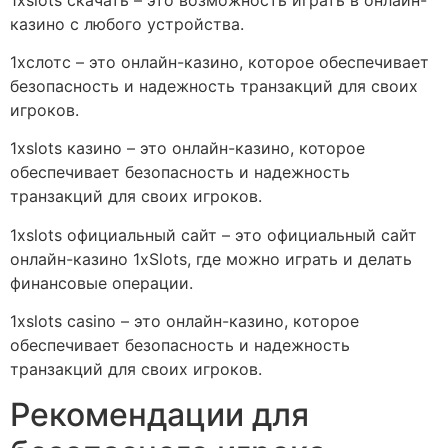
казино с любого устройства.
1хслотс – это онлайн-казино, которое обеспечивает
безопасность и надежность транзакций для своих
игроков.
1xslots казино – это онлайн-казино, которое
обеспечивает безопасность и надежность
транзакций для своих игроков.
1xslots официальный сайт – это официальный сайт
онлайн-казино 1xSlots, где можно играть и делать
финансовые операции.
1xslots casino – это онлайн-казино, которое
обеспечивает безопасность и надежность
транзакций для своих игроков.
Рекомендации для