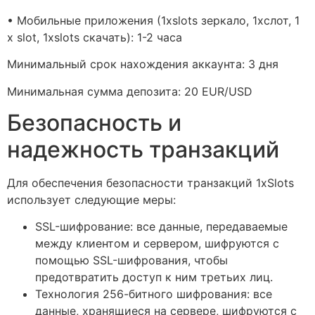
• Мобильные приложения (1xslots зеркало, 1хслот, 1
x slot, 1xslots скачать): 1-2 часа
Минимальный срок нахождения аккаунта: 3 дня
Минимальная сумма депозита: 20 EUR/USD
Безопасность и
надежность транзакций
Для обеспечения безопасности транзакций 1xSlots
использует следующие меры:
SSL-шифрование: все данные, передаваемые
между клиентом и сервером, шифруются с
помощью SSL-шифрования, чтобы
предотвратить доступ к ним третьих лиц.
Технология 256-битного шифрования: все
данные, хранящиеся на сервере, шифруются с