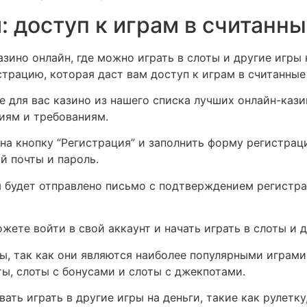
: доступ к играм в считанн
зино онлайн, где можно играть в слоты и другие игры 
трацию, которая даст вам доступ к играм в считанные
 для вас казино из нашего списка лучших онлайн-кази
иям и требованиям.
на кнопку “Регистрация” и заполнить форму регистрац
й почты и пароль.
 будет отправлено письмо с подтверждением регистра
ете войти в свой аккаунт и начать играть в слоты и д
ы, так как они являются наиболее популярными играми
ты, слоты с бонусами и слоты с джекпотами.
ть играть в другие игры на деньги, такие как рулетку