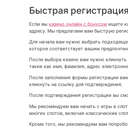
Быстрая регистрация
Если вы
казино онлайн с бонусом
ищете ка
адресу. Мы предлагаем вам быструю регис
Для начала вам нужно выбрать подходящее
которое соответствует вашим предпочтен
После выбора казино вам нужно кликнуть 
такие как имя, фамилия, адрес электронно
После заполнения формы регистрации вам
кликнуть на ссылку для подтверждения.
После подтверждения регистрации вы смож
Мы рекомендуем вам начать с игры в слот
многих слотов, включая классические сло
Кроме того, мы рекомендуем вам попробова