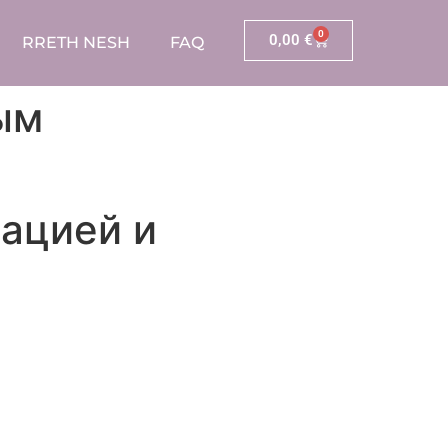
0
0,00
€
RRETH NESH
FAQ
ым
рацией и