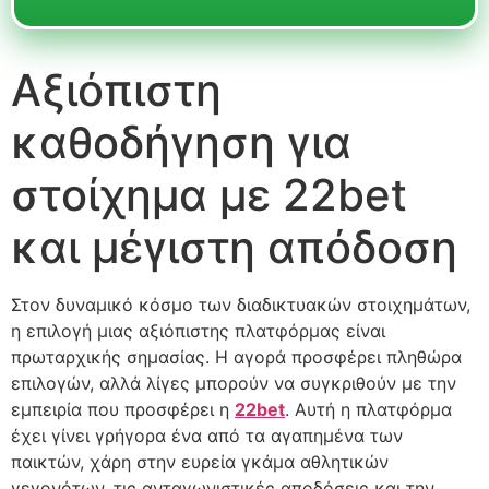
Αξιόπιστη
καθοδήγηση για
στοίχημα με 22bet
και μέγιστη απόδοση
Στον δυναμικό κόσμο των διαδικτυακών στοιχημάτων,
η επιλογή μιας αξιόπιστης πλατφόρμας είναι
πρωταρχικής σημασίας. Η αγορά προσφέρει πληθώρα
επιλογών, αλλά λίγες μπορούν να συγκριθούν με την
εμπειρία που προσφέρει η
22bet
. Αυτή η πλατφόρμα
έχει γίνει γρήγορα ένα από τα αγαπημένα των
παικτών, χάρη στην ευρεία γκάμα αθλητικών
γεγονότων, τις ανταγωνιστικές αποδόσεις και την