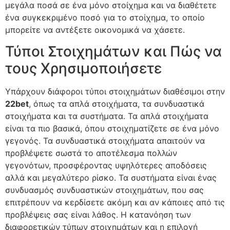
μεγάλα ποσά σε ένα μόνο στοίχημα και να διαθέτετε
ένα συγκεκριμένο ποσό για το στοίχημα, το οποίο
μπορείτε να αντέξετε οικονομικά να χάσετε.
Τύποι Στοιχημάτων και Πώς να
τους Χρησιμοποιήσετε
Υπάρχουν διάφοροι τύποι στοιχημάτων διαθέσιμοι στην
22bet
, όπως τα απλά στοιχήματα, τα συνδυαστικά
στοιχήματα και τα συστήματα. Τα απλά στοιχήματα
είναι τα πιο βασικά, όπου στοιχηματίζετε σε ένα μόνο
γεγονός. Τα συνδυαστικά στοιχήματα απαιτούν να
προβλέψετε σωστά το αποτέλεσμα πολλών
γεγονότων, προσφέροντας υψηλότερες αποδόσεις
αλλά και μεγαλύτερο ρίσκο. Τα συστήματα είναι ένας
συνδυασμός συνδυαστικών στοιχημάτων, που σας
επιτρέπουν να κερδίσετε ακόμη και αν κάποιες από τις
προβλέψεις σας είναι λάθος. Η κατανόηση των
διαφορετικών τύπων στοιχημάτων και η επιλογή