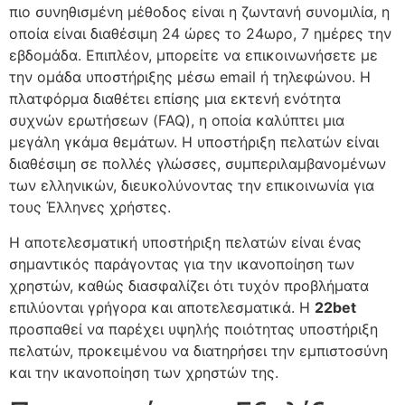
πιο συνηθισμένη μέθοδος είναι η ζωντανή συνομιλία, η
οποία είναι διαθέσιμη 24 ώρες το 24ωρο, 7 ημέρες την
εβδομάδα. Επιπλέον, μπορείτε να επικοινωνήσετε με
την ομάδα υποστήριξης μέσω email ή τηλεφώνου. Η
πλατφόρμα διαθέτει επίσης μια εκτενή ενότητα
συχνών ερωτήσεων (FAQ), η οποία καλύπτει μια
μεγάλη γκάμα θεμάτων. Η υποστήριξη πελατών είναι
διαθέσιμη σε πολλές γλώσσες, συμπεριλαμβανομένων
των ελληνικών, διευκολύνοντας την επικοινωνία για
τους Έλληνες χρήστες.
Η αποτελεσματική υποστήριξη πελατών είναι ένας
σημαντικός παράγοντας για την ικανοποίηση των
χρηστών, καθώς διασφαλίζει ότι τυχόν προβλήματα
επιλύονται γρήγορα και αποτελεσματικά. Η
22bet
προσπαθεί να παρέχει υψηλής ποιότητας υποστήριξη
πελατών, προκειμένου να διατηρήσει την εμπιστοσύνη
και την ικανοποίηση των χρηστών της.