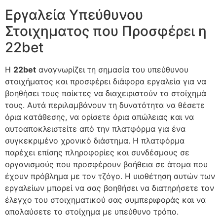
Εργαλεία Υπεύθυνου
Στοιχηματος που Προσφέρει η
22bet
Η
22bet
αναγνωρίζει τη σημασία του υπεύθυνου
στοιχήματος και προσφέρει διάφορα εργαλεία για να
βοηθήσει τους παίκτες να διαχειριστούν το στοίχημά
τους. Αυτά περιλαμβάνουν τη δυνατότητα να θέσετε
όρια κατάθεσης, να ορίσετε όρια απώλειας και να
αυτοαποκλειστείτε από την πλατφόρμα για ένα
συγκεκριμένο χρονικό διάστημα. Η πλατφόρμα
παρέχει επίσης πληροφορίες και συνδέσμους σε
οργανισμούς που προσφέρουν βοήθεια σε άτομα που
έχουν πρόβλημα με τον τζόγο. Η υιοθέτηση αυτών των
εργαλείων μπορεί να σας βοηθήσει να διατηρήσετε τον
έλεγχο του στοιχηματικού σας συμπεριφοράς και να
απολαύσετε το στοίχημα με υπεύθυνο τρόπο.