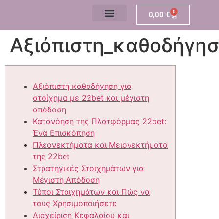
0
0,00
€
Αξιόπιστη_καθοδήγησ
Αξιόπιστη καθοδήγηση για
στοίχημα με 22bet και μέγιστη
απόδοση
Κατανόηση της Πλατφόρμας 22bet:
Ένα Επισκόπηση
Πλεονεκτήματα και Μειονεκτήματα
της 22bet
Στρατηγικές Στοιχημάτων για
Μέγιστη Απόδοση
Τύποι Στοιχημάτων και Πώς να
τους Χρησιμοποιήσετε
Διαχείριση Κεφαλαίου και