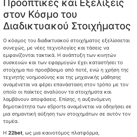
Προοπτικές και Εξελίξεις
στον Κόσμο του
Διαδικτυακού Στοιχήματος
Ο κόσμος του διαδικτυακού στοιχήματος εξελίσσεται
συνεχώς, με νέες τεχνολογίες και τάσεις να
εμφανίζονται τακτικά. Η ανάπτυξη των κινητών
συσκευών και των εφαρμογών έχει καταστήσει το
στοίχημα πιο προσβάσιμο από ποτέ, ενώ η χρήση της
τεχνητής νοημοσύνης και της μηχανικής μάθησης
αναμένεται να φέρει επανάσταση στον τρόπο με τον
οποίο οι παίκτες αναλύουν τα στοιχήματα και
λαμβάνουν αποφάσεις. Επίσης, η αυξανόμενη
δημοτικότητα των eSports αναμένεται να οδηγήσει σε
μια σημαντική αύξηση των στοιχημάτων σε αυτόν τον
τομέα.
Η
22bet
, ως μια καινοτόμος πλατφόρμα,