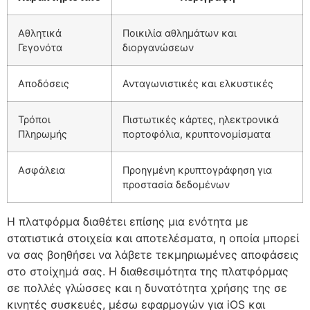
Αθλητικά
Ποικιλία αθλημάτων και
Γεγονότα
διοργανώσεων
Αποδόσεις
Ανταγωνιστικές και ελκυστικές
Τρόποι
Πιστωτικές κάρτες, ηλεκτρονικά
Πληρωμής
πορτοφόλια, κρυπτονομίσματα
Ασφάλεια
Προηγμένη κρυπτογράφηση για
προστασία δεδομένων
Η πλατφόρμα διαθέτει επίσης μια ενότητα με
στατιστικά στοιχεία και αποτελέσματα, η οποία μπορεί
να σας βοηθήσει να λάβετε τεκμηριωμένες αποφάσεις
στο στοίχημά σας. Η διαθεσιμότητα της πλατφόρμας
σε πολλές γλώσσες και η δυνατότητα χρήσης της σε
κινητές συσκευές, μέσω εφαρμογών για iOS και