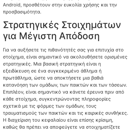
Android, προσθέτουν στην ευκολία χρήσης και την
προσβασιμότητα.
Στρατηγικές Στοιχημάτων
για Μέγιστη Απόδοση
Για να αυξήσετε τις πιθανότητές σας για επιτυχία στο
στοίχημα, είναι σημαντικό να ακολουθήσετε ορισμένες
στρατηγικές. Μια βασική στρατηγική είναι η
εξειδίκευση σε ένα συγκεκριμένο άθλημα ή
πρωτάθλημα, ώστε να αποκτήσετε μια βαθιά
κατανόηση των ομάδων, των παικτών και των τάσεων.
Επιπλέον, είναι σημαντικό να κάνετε έρευνα πριν από
κάθε στοίχημα, συγκεντρώνοντας πληροφορίες
σχετικά με τις φόρμες των ομάδων, τους
τραυματισμούς των παικτών και τις καιρικές συνθήκες.
Η διαχείριση του κεφαλαίου είναι επίσης κρίσιμη,
καθώς θα πρέπει να αποφεύγετε να στοιχηματίζετε