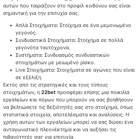
αυτών που ταιριάζουν στο προφίλ κινδύνου σας είναι
σημαντική για την επιτυχία σας.
Απλά Στοιχήματα: Στοίχημα σε ένα μεμονωμένο
γεγονός.
Συνδυαστικά Στοιχήματα: Στοίχημα σε πολλά
γεγονότα ταυτόχρονα.
Συστήματα: Συνδυασμός συνδυαστικών
στοιχημάτων με μειωμένο ρίσκο.
Live Στοιχήματα: Στοιχήματα σε αγώνες που είναι
σε εξέλιξη.
Εκτός από τις στρατηγικές και τους τύπους
στοιχημάτων, η
22bet
προσφέρει επίσης μια ποικιλία
εργαλείων και πόρων που μπορούν να σας βοηθήσουν
να βελτιώσετε τις δεξιότητές σας στο στοίχημα, όπως
στατιστικά στοιχεία, αποτελέσματα και αναλύσεις. Η
χρήση αυτών των εργαλείων μπορεί να σας δώσει ένα
ανταγωνιστικό πλεονέκτημα και να αυξήσει τις
πιθανότητές σας για επιτυχία.