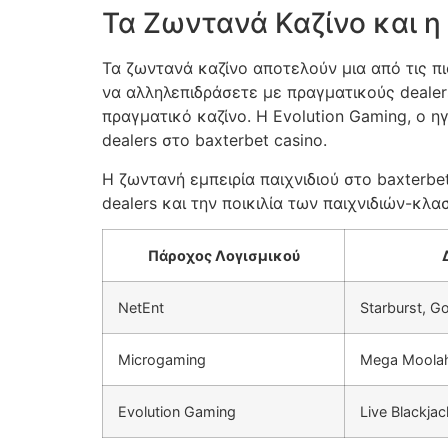
Τα Ζωντανά Καζίνο και η 
Τα ζωντανά καζίνο αποτελούν μια από τις π
να αλληλεπιδράσετε με πραγματικούς dealer
πραγματικό καζίνο. Η Evolution Gaming, ο η
dealers στο baxterbet casino.
Η ζωντανή εμπειρία παιχνιδιού στο baxterbe
dealers και την ποικιλία των παιχνιδιών-κλ
Πάροχος Λογισμικού
NetEnt
Starburst, G
Microgaming
Mega Moolah
Evolution Gaming
Live Blackjac