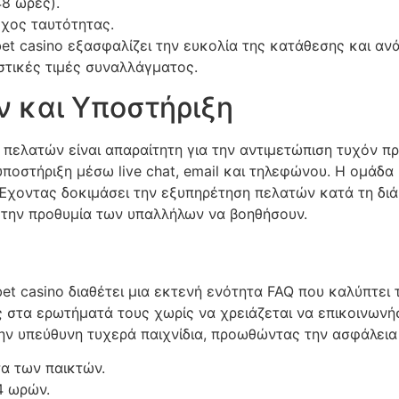
8 ώρες).
γχος ταυτότητας.
et casino εξασφαλίζει την ευκολία της κατάθεσης και 
στικές τιμές συναλλάγματος.
 και Υποστήριξη
 πελατών είναι απαραίτητη για την αντιμετώπιση τυχόν 
ποστήριξη μέσω live chat, email και τηλεφώνου. Η ομάδα 
 Έχοντας δοκιμάσει την εξυπηρέτηση πελατών κατά τη διά
 την προθυμία των υπαλλήλων να βοηθήσουν.
et casino διαθέτει μια εκτενή ενότητα FAQ που καλύπτει τ
 στα ερωτήματά τους χωρίς να χρειάζεται να επικοινωνήσ
ην υπεύθυνη τυχερά παιχνίδια, προωθώντας την ασφάλεια
τα των παικτών.
4 ωρών.