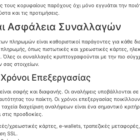
ύς τους κορυφαίους παρόχους όχι μόνο εγγυάται την ποιότ
στα και τις προτιμήσεις.
αι Ασφάλεια Συναλλαγών
ων πληρωμών είναι καθοριστικοί παράγοντες για κάθε δια
πληρωμής, όπως πιστωτικές και χρεωστικές κάρτες, ηλεκτρ
. Όλες οι συναλλαγές κρυπτογραφούνται με την πιο σύγχ
 σας στοιχείων.
 Χρόνοι Επεξεργασίας
 είναι σαφής και διαφανής. Οι αναλήψεις υποβάλλονται σε
αυτότητας του παίκτη. Οι χρόνοι επεξεργασίας ποικίλλο
ταχεία διαχείριση αναλήψεων είναι ένα σημαντικό κριτήρι
ι στις προσδοκίες.
ές/χρεωστικές κάρτες, e-wallets, τραπεζικές μεταφορές
ση SSL.