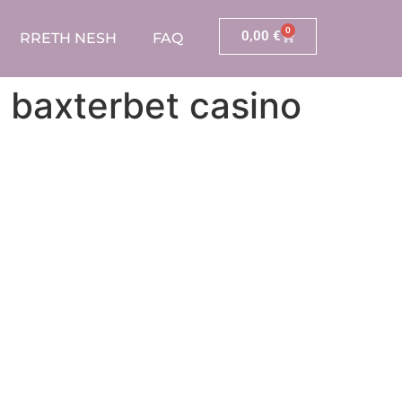
0
0,00
€
RRETH NESH
FAQ
 baxterbet casino