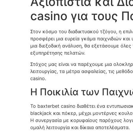
Αξιοπιστία και Δι
casino για τους Π
Στον κόσμο του διαδικτυακού τζόγου, η επι
προσφέρει μια ευρεία γκάμα παιχνιδιών και 
μια διεξοδική ανάλυση, θα εξετάσουμε όλες τ
εξυπηρέτησης πελατών.
Στόχος μας είναι να παρέχουμε μια ολοκληρ
λειτουργίας, τα μέτρα ασφαλείας, τις μεθό
casino.
Η Ποικιλία των Παιχνι
Το baxterbet casino διαθέτει ένα εντυπωσια
blackjack και πόκερ, μέχρι μοντέρνες κουλο
Η συνεργασία με κορυφαίους παρόχους λογισ
ομαλή λειτουργία και δίκαια αποτελέσματα.