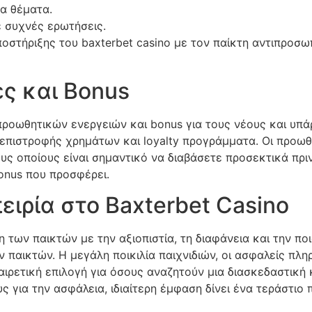
τα θέματα.
 συχνές ερωτήσεις.
οστήριξης του baxterbet casino με τον παίκτη αντιπροσ
ς και Bonus
α προωθητικών ενεργειών και bonus για τους νέους και υπ
επιστροφής χρημάτων και loyalty προγράμματα. Οι προω
υς οποίους είναι σημαντικό να διαβάσετε προσεκτικά πρ
bonus που προσφέρει.
ειρία στο Baxterbet Casino
νη των παικτών με την αξιοπιστία, τη διαφάνεια και την π
 παικτών. Η μεγάλη ποικιλία παιχνιδιών, οι ασφαλείς πλ
ιρετική επιλογή για όσους αναζητούν μια διασκεδαστική κ
 για την ασφάλεια, ιδιαίτερη έμφαση δίνει ένα τεράστι