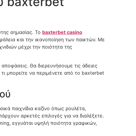
υ baxterbet
στης σημασίας. Το
baxterbet casino
σφάλεια και την ικανοποίηση των παικτών. Με
χνιδιών μέχρι την ποιότητα της
 αποφάσεις. Θα διερευνήσουμε τις άδειες
τι μπορείτε να περιμένετε από το baxterbet
κού
σικά παιχνίδια καζίνο όπως ρουλέτα,
πάρχουν αρκετές επιλογές για να διαλέξετε.
ming, εγγυάται υψηλή ποιότητα γραφικών,