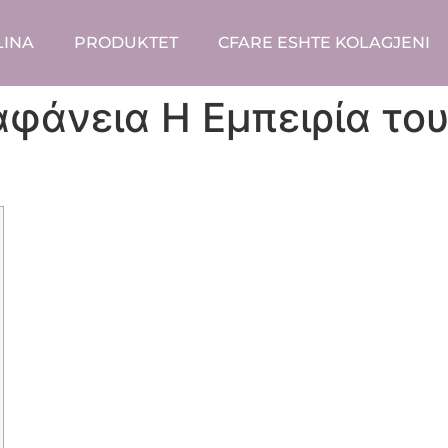
LINA
PRODUKTET
CFARE ESHTE KOLAGJENI
αφάνεια Η Εμπειρία του