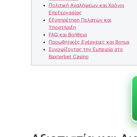
Πολιτική Αναλήψεων και Χρόνοι
Επεξεργασίας
Εξυπηρέτηση Πελατών και
Υποστήριξη
FAQ και Βοήθεια
Προωθητικές Ενέργειες και Bonus
Συνοψίζοντας την Εμπειρία στο
Baxterbet Casino