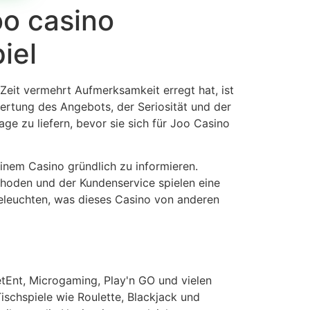
oo casino
iel
r Zeit vermehrt Aufmerksamkeit erregt hat, ist
rtung des Angebots, der Seriosität und der
age zu liefern, bevor sie sich für Joo Casino
 einem Casino gründlich zu informieren.
thoden und der Kundenservice spielen eine
beleuchten, was dieses Casino von anderen
tEnt, Microgaming, Play'n GO und vielen
ischspiele wie Roulette, Blackjack und