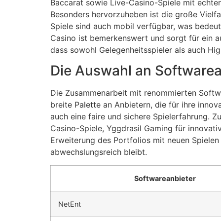
Baccarat sowie Live-Casino-Spiele mit echten 
Besonders hervorzuheben ist die große Vielf
Spiele sind auch mobil verfügbar, was bedeut
Casino ist bemerkenswert und sorgt für ein au
dass sowohl Gelegenheitsspieler als auch Hig
Die Auswahl an Softwarea
Die Zusammenarbeit mit renommierten Softwarea
breite Palette an Anbietern, die für ihre inno
auch eine faire und sichere Spielerfahrung. 
Casino-Spiele, Yggdrasil Gaming für innovati
Erweiterung des Portfolios mit neuen Spielen
abwechslungsreich bleibt.
Softwareanbieter
NetEnt