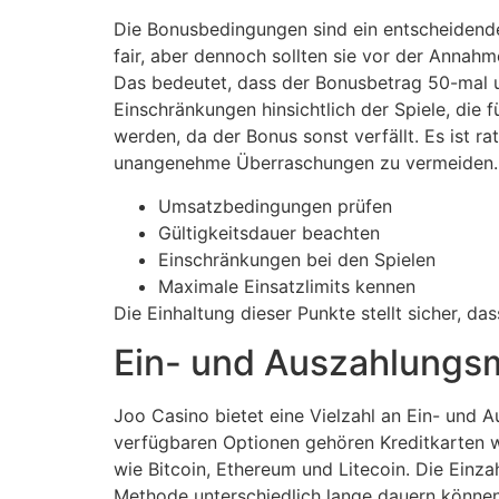
Die Bonusbedingungen sind ein entscheidend
fair, aber dennoch sollten sie vor der Anna
Das bedeutet, dass der Bonusbetrag 50-mal 
Einschränkungen hinsichtlich der Spiele, die
werden, da der Bonus sonst verfällt. Es ist 
unangenehme Überraschungen zu vermeiden.
Umsatzbedingungen prüfen
Gültigkeitsdauer beachten
Einschränkungen bei den Spielen
Maximale Einsatzlimits kennen
Die Einhaltung dieser Punkte stellt sicher, 
Ein- und Auszahlungs
Joo Casino bietet eine Vielzahl an Ein- und
verfügbaren Optionen gehören Kreditkarten w
wie Bitcoin, Ethereum und Litecoin. Die Einz
Methode unterschiedlich lange dauern können