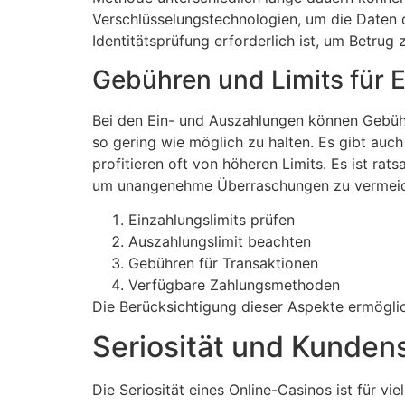
Verschlüsselungstechnologien, um die Daten d
Identitätsprüfung erforderlich ist, um Betrug 
Gebühren und Limits für 
Bei den Ein- und Auszahlungen können Gebüh
so gering wie möglich zu halten. Es gibt auch
profitieren oft von höheren Limits. Es ist ra
um unangenehme Überraschungen zu vermeiden
Einzahlungslimits prüfen
Auszahlungslimit beachten
Gebühren für Transaktionen
Verfügbare Zahlungsmethoden
Die Berücksichtigung dieser Aspekte ermöglic
Seriosität und Kunden
Die Seriosität eines Online-Casinos ist für v