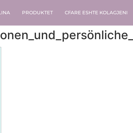
LINA
PRODUKTET
CFARE ESHTE KOLAGJENI
tionen_und_persönliche_