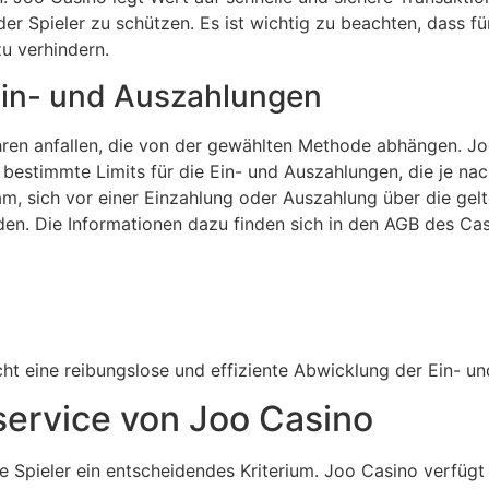
er Spieler zu schützen. Es ist wichtig zu beachten, dass fü
zu verhindern.
Ein- und Auszahlungen
ren anfallen, die von der gewählten Methode abhängen. Jo
 bestimmte Limits für die Ein- und Auszahlungen, die je nac
tsam, sich vor einer Einzahlung oder Auszahlung über die ge
. Die Informationen dazu finden sich in den AGB des Cas
ht eine reibungslose und effiziente Abwicklung der Ein- u
service von Joo Casino
iele Spieler ein entscheidendes Kriterium. Joo Casino verfü