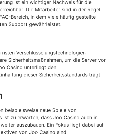
erung ist ein wichtiger Nachweis für die
reichbar. Die Mitarbeiter sind in der Regel
AQ-Bereich, in dem viele häufig gestellte
nten Support gewährleistet.
ernsten Verschlüsselungstechnologien
dere Sicherheitsmaßnahmen, um die Server vor
Joo Casino unterliegt den
inhaltung dieser Sicherheitsstandards trägt
n
den beispielsweise neue Spiele von
 ist zu erwarten, dass Joo Casino auch in
weiter auszubauen. Ein Fokus liegt dabei auf
pektiven von Joo Casino sind