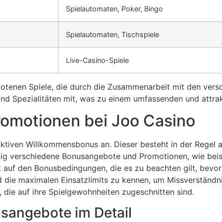
Spielautomaten, Poker, Bingo
Spielautomaten, Tischspiele
Live-Casino-Spiele
gebotenen Spiele, die durch die Zusammenarbeit mit den ver
nd Spezialitäten mit, was zu einem umfassenden und attrakt
omotionen bei Joo Casino
aktiven Willkommensbonus an. Dieser besteht in der Regel 
äßig verschiedene Bonusangebote und Promotionen, wie bei
 auf den Bonusbedingungen, die es zu beachten gilt, bevor
 die maximalen Einsatzlimits zu kennen, um Missverständni
, die auf ihre Spielgewohnheiten zugeschnitten sind.
sangebote im Detail