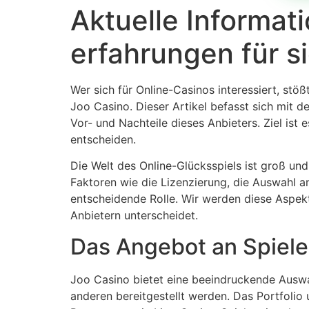
Aktuelle Informat
erfahrungen für s
Wer sich für Online-Casinos interessiert, stöß
Joo Casino. Dieser Artikel befasst sich mit d
Vor- und Nachteile dieses Anbieters. Ziel ist 
entscheiden.
Die Welt des Online-Glücksspiels ist groß und 
Faktoren wie die Lizenzierung, die Auswahl 
entscheidende Rolle. Wir werden diese Aspekt
Anbietern unterscheidet.
Das Angebot an Spiele
Joo Casino bietet eine beeindruckende Auswa
anderen bereitgestellt werden. Das Portfolio