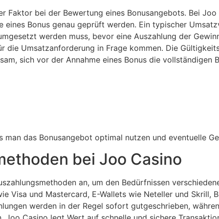
er Faktor bei der Bewertung eines Bonusangebots. Bei Joo
hme eines Bonus genau geprüft werden. Ein typischer Umsat
umgesetzt werden muss, bevor eine Auszahlung der Gewinne
 für die Umsatzanforderung in Frage kommen. Die Gültigkeit
ratsam, sich vor der Annahme eines Bonus die vollständige
dass man das Bonusangebot optimal nutzen und eventuelle G
methoden bei Joo Casino
 Auszahlungsmethoden an, um den Bedürfnissen verschiedene
ie Visa und Mastercard, E-Wallets wie Neteller und Skril
ahlungen werden in der Regel sofort gutgeschrieben, währe
. Joo Casino legt Wert auf schnelle und sichere Transakt