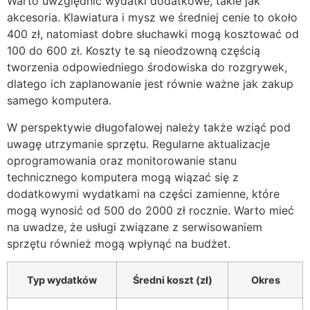
Warto uwzględnić wydatki dodatkowe, takie jak
akcesoria. Klawiatura i mysz we średniej cenie to około
400 zł, natomiast dobre słuchawki mogą kosztować od
100 do 600 zł. Koszty te są nieodzowną częścią
tworzenia odpowiedniego środowiska do rozgrywek,
dlatego ich zaplanowanie jest równie ważne jak zakup
samego komputera.
W perspektywie długofalowej należy także wziąć pod
uwagę utrzymanie sprzętu. Regularne aktualizacje
oprogramowania oraz monitorowanie stanu
technicznego komputera mogą wiązać się z
dodatkowymi wydatkami na części zamienne, które
mogą wynosić od 500 do 2000 zł rocznie. Warto mieć
na uwadze, że usługi związane z serwisowaniem
sprzętu również mogą wpłynąć na budżet.
Typ wydatków
Średni koszt (zł)
Okres