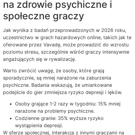
na zdrowie psychiczne i
społeczne graczy
Jak wynika z badań przeprowadzonych w 2026 roku,
uczestnictwo w grach hazardowych online, takich jak te
oferowane przez Vavadę, może prowadzić do wzrostu
poziomu stresu, szczególnie wśród graczy intensywnie
angażujących się w rywalizację.
Warto zwrócić uwagę, że osoby, które grają
sporadycznie, są mniej narażone na zaburzenia
psychiczne. Badania wskazują, że umiarkowane
podejście do gier zmniejsza ryzyko depresji i lęków.
Osoby grające 1-2 razy w tygodniu: 15% mniej
narażone na problemy psychiczne.
Codzienne granie: 35% wyższe ryzyko
wystąpienia depresji.
W sferze społecznej, interakcja z innymi graczami na