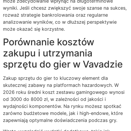
może zdecydowanie wpłynąć na długoterminowe
wyniki. Jeśli chcesz zwiększyć swoje szanse na sukces,
rozważ strategie bankrolowania oraz regularne
analizowanie wyników, co w dłuższej perspektywie
może okazać się korzystne.
Porównanie kosztów
zakupu i utrzymania
sprzętu do gier w Vavadzie
Zakup sprzętu do gier to kluczowy element dla
skutecznej zabawy na platformach hazardowych. W
2026 roku średni koszt zestawu gamingowego wynosi
od 3000 do 8000 zł, w zależności od jakości i
wydajności komponentów. Na rynku możesz spotkać
zarówno budżetowe modele, jak i high-endowe, które
zapewniają optymalne doświadczenia podczas gry.