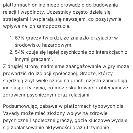
platformach online może prowadzić do budowania
relacji i wspólnoty. Uczestnicy często dzielą się
strategiami i wspierają się nawzajem, co pozytywnie
wpływa na ich samopoczucie.
67% graczy twierdzi, że znalazło przyjaciół w
środowisku hazardowym.
54% czuje się lepiej psychicznie po interakcjach z
innymi graczami.
Z drugiej strony, nadmierne zaangażowanie w gry może
prowadzić do izolacji społecznej. Gracze, którzy
spędzają zbyt wiele czasu na grach, często zaniedbują
inne aspekty życia, co może skutkować problemami ze
zdrowiem psychicznym oraz relacjami.
Podsumowując, zabawa w platformach typowych dla
Vavady może mieć złożony wpływ na zdrowie
psychiczne i społeczne graczy, gdzie kluczowe wydaje
się zbalansowanie aktywności oraz utrzymanie