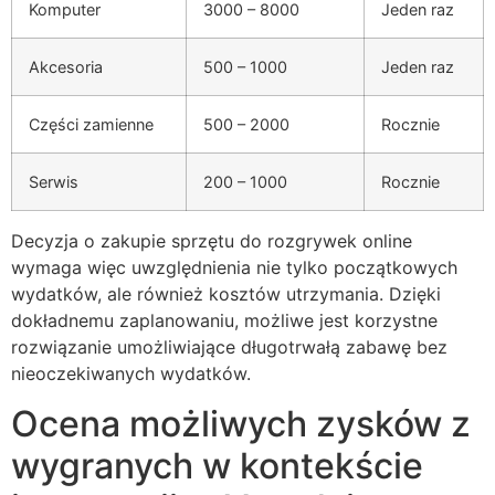
Komputer
3000 – 8000
Jeden raz
Akcesoria
500 – 1000
Jeden raz
Części zamienne
500 – 2000
Rocznie
Serwis
200 – 1000
Rocznie
Decyzja o zakupie sprzętu do rozgrywek online
wymaga więc uwzględnienia nie tylko początkowych
wydatków, ale również kosztów utrzymania. Dzięki
dokładnemu zaplanowaniu, możliwe jest korzystne
rozwiązanie umożliwiające długotrwałą zabawę bez
nieoczekiwanych wydatków.
Ocena możliwych zysków z
wygranych w kontekście