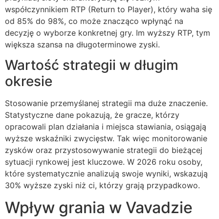
współczynnikiem RTP (Return to Player), który waha się
od 85% do 98%, co może znacząco wpłynąć na
decyzję o wyborze konkretnej gry. Im wyższy RTP, tym
większa szansa na długoterminowe zyski.
Wartość strategii w długim
okresie
Stosowanie przemyślanej strategii ma duże znaczenie.
Statystyczne dane pokazują, że gracze, którzy
opracowali plan działania i miejsca stawiania, osiągają
wyższe wskaźniki zwycięstw. Tak więc monitorowanie
zysków oraz przystosowywanie strategii do bieżącej
sytuacji rynkowej jest kluczowe. W 2026 roku osoby,
które systematycznie analizują swoje wyniki, wskazują
30% wyższe zyski niż ci, którzy grają przypadkowo.
Wpływ grania w Vavadzie