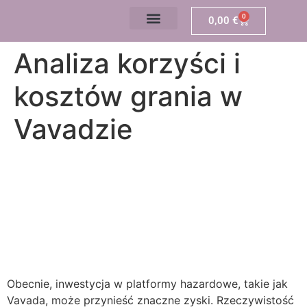
0
0,00
€
Analiza korzyści i
kosztów grania w
Vavadzie
Obecnie, inwestycja w platformy hazardowe, takie jak
Vavada, może przynieść znaczne zyski. Rzeczywistość