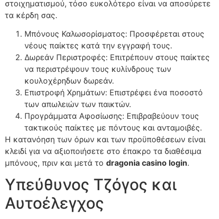
στοιχηματισμού, τόσο ευκολότερο είναι να αποσύρετε
τα κέρδη σας.
Μπόνους Καλωσορίσματος: Προσφέρεται στους
νέους παίκτες κατά την εγγραφή τους.
Δωρεάν Περιστροφές: Επιτρέπουν στους παίκτες
να περιστρέψουν τους κυλίνδρους των
κουλοχέρηδων δωρεάν.
Επιστροφή Χρημάτων: Επιστρέφει ένα ποσοστό
των απωλειών των παικτών.
Προγράμματα Αφοσίωσης: Επιβραβεύουν τους
τακτικούς παίκτες με πόντους και ανταμοιβές.
Η κατανόηση των όρων και των προϋποθέσεων είναι
κλειδί για να αξιοποιήσετε στο έπακρο τα διαθέσιμα
μπόνους, πριν και μετά το
dragonia casino login
.
Υπεύθυνος Τζόγος και
Αυτοέλεγχος