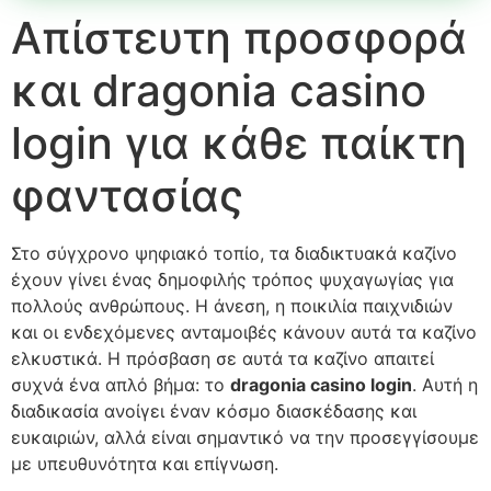
Απίστευτη προσφορά
και dragonia casino
login για κάθε παίκτη
φαντασίας
Στο σύγχρονο ψηφιακό τοπίο, τα διαδικτυακά καζίνο
έχουν γίνει ένας δημοφιλής τρόπος ψυχαγωγίας για
πολλούς ανθρώπους. Η άνεση, η ποικιλία παιχνιδιών
και οι ενδεχόμενες ανταμοιβές κάνουν αυτά τα καζίνο
ελκυστικά. Η πρόσβαση σε αυτά τα καζίνο απαιτεί
συχνά ένα απλό βήμα: το
dragonia casino login
. Αυτή η
διαδικασία ανοίγει έναν κόσμο διασκέδασης και
ευκαιριών, αλλά είναι σημαντικό να την προσεγγίσουμε
με υπευθυνότητα και επίγνωση.