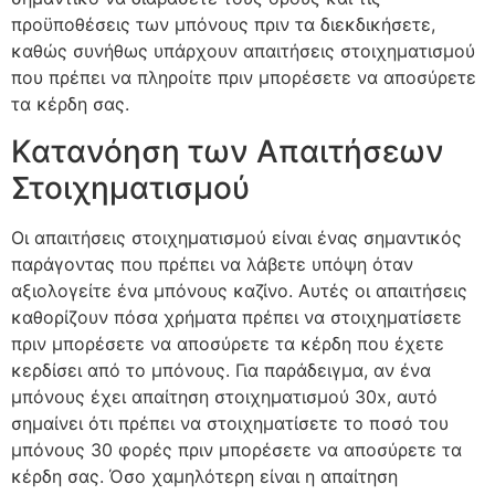
προϋποθέσεις των μπόνους πριν τα διεκδικήσετε,
καθώς συνήθως υπάρχουν απαιτήσεις στοιχηματισμού
που πρέπει να πληροίτε πριν μπορέσετε να αποσύρετε
τα κέρδη σας.
Κατανόηση των Απαιτήσεων
Στοιχηματισμού
Οι απαιτήσεις στοιχηματισμού είναι ένας σημαντικός
παράγοντας που πρέπει να λάβετε υπόψη όταν
αξιολογείτε ένα μπόνους καζίνο. Αυτές οι απαιτήσεις
καθορίζουν πόσα χρήματα πρέπει να στοιχηματίσετε
πριν μπορέσετε να αποσύρετε τα κέρδη που έχετε
κερδίσει από το μπόνους. Για παράδειγμα, αν ένα
μπόνους έχει απαίτηση στοιχηματισμού 30x, αυτό
σημαίνει ότι πρέπει να στοιχηματίσετε το ποσό του
μπόνους 30 φορές πριν μπορέσετε να αποσύρετε τα
κέρδη σας. Όσο χαμηλότερη είναι η απαίτηση