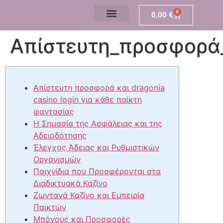
0
0,00
€
Απίστευτη_προσφορά_
Απίστευτη προσφορά και dragonia
casino login για κάθε παίκτη
φαντασίας
Η Σημασία της Ασφάλειας και της
Αδειοδότησης
Έλεγχος Άδειας και Ρυθμιστικών
Οργανισμών
Παιχνίδια που Προσφέρονται στα
Διαδικτυακά Καζίνο
Ζωντανά Καζίνο και Εμπειρία
Παικτών
Μπόνους και Προσφορές