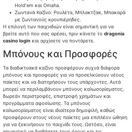
Hold'em και Omaha.
Ζωντανά Καζίνο: Ρουλέτα, Μπλακτζακ, Μπακαρά
με ζωντανούς κρουπιέρηδες.
Η επιλογή των παιχνιδιών είναι σημαντική για να
βρείτε αυτό που σας αρέσει, πριν κάνετε το
dragonia
casino login
και αρχίσετε να ποντάρετε.
Μπόνους και Προσφορές
Τα διαδικτυακά καζίνο προσφέρουν συχνά διάφορα
μπόνους και προσφορές για να προσελκύσουν νέους
παίκτες και να διατηρήσουν τους υπάρχοντες. Αυτά
μπορεί να περιλαμβάνουν μπόνους καλωσορίσματος,
δωρεάν περιστροφές, επιστροφή χρημάτων και
προγράμματα αφοσίωσης. Τα μπόνους
καλωσορίσματος είναι ιδιαίτερα δημοφιλή, καθώς
προσφέρουν στους νέους παίκτες μια επιπλέον ώθηση
για να ξεκινήσουν το παιχνίδι τους. Ωστόσο, είναι
σημαντικό να διαβάσετε τους όρους και τις