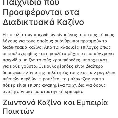
Παιχνίδια που
Προσφέρονται στα
Διαδικτυακά Καζίνο
Η ποικιλία των παιχνιδιών είναι ένας από τους κύριους
λόγους για τους οποίους οι άνθρωποι προτιμούν τα
διαδικτυακά καζίνο. Από τις κλασικές επιλογές όπως
οι κουλοχέρηδες και η ρουλέτα μέχρι τα πιο σύγχρονα
παιχνίδια με ζωντανούς κρουπιέρηδες, υπάρχει κάτι
για κάθε γούστο. Οι κουλοχέρηδες είναι ιδιαίτερα
δημοφιλείς λόγω της απλότητάς τους και των μεγάλων
πιθανών κερδών. Η ρουλέτα, το μπλακτζακ και το
πόκερ είναι επίσης αγαπημένα παιχνίδια για όσους
αναζητούν μια πιο στρατηγική εμπειρία.
Ζωντανά Καζίνο και Εμπειρία
Παικτών