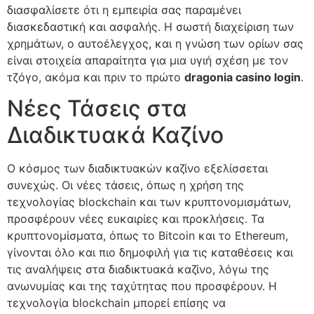
διασφαλίσετε ότι η εμπειρία σας παραμένει
διασκεδαστική και ασφαλής. Η σωστή διαχείριση των
χρημάτων, ο αυτοέλεγχος, και η γνώση των ορίων σας
είναι στοιχεία απαραίτητα για μια υγιή σχέση με τον
τζόγο, ακόμα και πριν το πρώτο
dragonia casino login
.
Νέες Τάσεις στα
Διαδικτυακά Καζίνο
Ο κόσμος των διαδικτυακών καζίνο εξελίσσεται
συνεχώς. Οι νέες τάσεις, όπως η χρήση της
τεχνολογίας blockchain και των κρυπτονομισμάτων,
προσφέρουν νέες ευκαιρίες και προκλήσεις. Τα
κρυπτονομίσματα, όπως το Bitcoin και το Ethereum,
γίνονται όλο και πιο δημοφιλή για τις καταθέσεις και
τις αναλήψεις στα διαδικτυακά καζίνο, λόγω της
ανωνυμίας και της ταχύτητας που προσφέρουν. Η
τεχνολογία blockchain μπορεί επίσης να