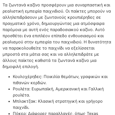
Τα ζωντανά καζίνο προσφέρουν μια συναρπαστική και
ρεαλιστική εμπειρία παιχνιδιού. Οι παίκτες μπορούν να
αλληλεπιδράσουν με ζωντανούς κρουπιέρηδες σε
πραγματικό χρόνο, δημιουργώντας μια ατμόσφαιρα
παρόμοια με αυτή ενός παραδοσιακού καζίνο. Αυτό
προσθέτει ένα επιπλέον επίπεδο ενθουσιασμού και
ρεαλισμού στην εμπειρία του παιχνιδιού. Η δυνατότητα
να παρακολουθείτε το παιχνίδι να εξελίσσεται
μπροστά στα μάτια σας και να αλληλεπιδράτε με
άλλους παίκτες καθιστά τα ζωντανά καζίνο μια
δημοφιλή επιλογή.
Κουλοχέρηδες: Ποικιλία θεμάτων, γραφικών και
πιθανών κερδών.
Ρουλέτα: Ευρωπαϊκή, Αμερικανική και Γαλλική
ρουλέτα.
Μπλακτζακ: Κλασική στρατηγική και γρήγορο
παιχνίδι.
Πόκερ: Διάφορες παραλλαγές, όπως Texas