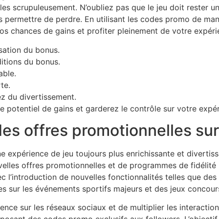
les scrupuleusement. N’oubliez pas que le jeu doit rester un 
 permettre de perdre. En utilisant les codes promo de ma
s chances de gains et profiter pleinement de votre expéri
isation du bonus.
ditions du bonus.
able.
te.
z du divertissement.
 potentiel de gains et garderez le contrôle sur votre expér
es offres promotionnelles su
expérience de jeu toujours plus enrichissante et divertissa
les offres promotionnelles et de programmes de fidélité i
 l’introduction de nouvelles fonctionnalités telles que des
 sur les événements sportifs majeurs et des jeux concours 
ence sur les réseaux sociaux et de multiplier les interact