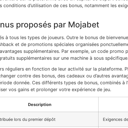
les conditions d’utilisation de ces bonus, notamment les exi
bonus proposés par Mojabet
s à tous les types de joueurs. Outre le bonus de bienvenu
ashback et de promotions spéciales organisées ponctuellem
es avantages supplémentaires. Par exemple, un code promo 
ratuits supplémentaires sur une machine à sous spécifique
rs réguliers en fonction de leur activité sur la plateforme.
échanger contre des bonus, des cadeaux ou d’autres avantag
riode donnée. Ces différents types de bonus, combinés à l’u
iser vos gains et prolonger votre expérience de jeu.
Description
ttribuée lors du premier dépôt
Exigences de