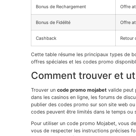
Bonus de Rechargement
Offre a
Bonus de Fidélité
Offre at
Cashback
Retour 
Cette table résume les principaux types de bon
offres spéciales et les codes promo disponibl
Comment trouver et ut
Trouver un
code promo mojabet
valide peut p
dans les casinos en ligne, les forums de disc
publier des codes promo sur son site web ou vi
codes peuvent être limités dans le temps ou 
Pour utiliser un code promo Mojabet, vous de
vous de respecter les instructions précises f