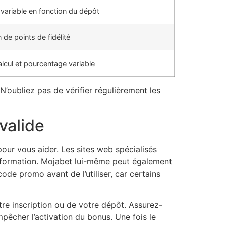
variable en fonction du dépôt
de points de fidélité
lcul et pourcentage variable
N’oubliez pas de vérifier régulièrement les
valide
 pour vous aider. Les sites web spécialisés
’information. Mojabet lui-même peut également
code promo avant de l’utiliser, car certains
re inscription ou de votre dépôt. Assurez-
pêcher l’activation du bonus. Une fois le