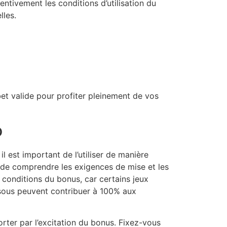
ntivement les conditions d’utilisation du
lles.
et valide pour profiter pleinement de vos
o
l est important de l’utiliser de manière
in de comprendre les exigences de mise et les
 conditions du bonus, car certains jeux
sous peuvent contribuer à 100% aux
rter par l’excitation du bonus. Fixez-vous