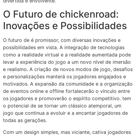
divertida e envolvente.
O Futuro de chickenroad:
Inovações e Possibilidades
O futuro de
é promissor, com diversas inovações e
possibilidades em vista. A integração de tecnologias
como a realidade virtual e a realidade aumentada pode
levar a experiência do jogo a um novo nível de imersão
e realismo. A criação de novos modos de jogo, desafios
e personalizações manterá os jogadores engajados e
motivados. A expansão da comunidade e a organização
de eventos online e offline fortalecerão o vínculo entre
os jogadores e promoverão o espírito competitivo.
tem
o potencial de se tornar um clássico atemporal, um
jogo que continua a evoluir e a encantar jogadores de
todas as gerações.
Com um design simples, mas viciante,
cativa jogadores