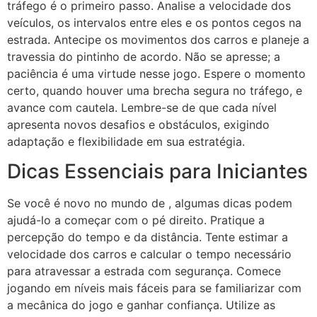
tráfego é o primeiro passo. Analise a velocidade dos
veículos, os intervalos entre eles e os pontos cegos na
estrada. Antecipe os movimentos dos carros e planeje a
travessia do pintinho de acordo. Não se apresse; a
paciência é uma virtude nesse jogo. Espere o momento
certo, quando houver uma brecha segura no tráfego, e
avance com cautela. Lembre-se de que cada nível
apresenta novos desafios e obstáculos, exigindo
adaptação e flexibilidade em sua estratégia.
Dicas Essenciais para Iniciantes
Se você é novo no mundo de
, algumas dicas podem
ajudá-lo a começar com o pé direito. Pratique a
percepção do tempo e da distância. Tente estimar a
velocidade dos carros e calcular o tempo necessário
para atravessar a estrada com segurança. Comece
jogando em níveis mais fáceis para se familiarizar com
a mecânica do jogo e ganhar confiança. Utilize as