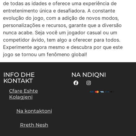
de todas as idades e oferece uma experiência de
entretenimento única e desafiadora. A constante
evolução do jogo, com a adição de novos modos,
personalizações e recursos, garante que a diversão
nunca acabe. Seja você um jogador casual ou um
competidor ávido,
tem algo a oferecer para todos.
Experimente agora mesmo e descubra por que este
jogo se tornou um fenômeno global!
INFO DHE
NA NDIQNI
KONTAKT
Cfare Eshte
Kolagjeni
Na kontaktoni
Rreth Nesh