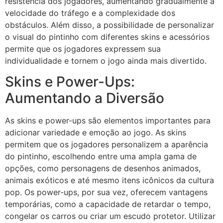
resistência dos jogadores, aumentando gradualmente a
velocidade do tráfego e a complexidade dos
obstáculos. Além disso, a possibilidade de personalizar
o visual do pintinho com diferentes skins e acessórios
permite que os jogadores expressem sua
individualidade e tornem o jogo ainda mais divertido.
Skins e Power-Ups:
Aumentando a Diversão
As skins e power-ups são elementos importantes para
adicionar variedade e emoção ao jogo. As skins
permitem que os jogadores personalizem a aparência
do pintinho, escolhendo entre uma ampla gama de
opções, como personagens de desenhos animados,
animais exóticos e até mesmo itens icônicos da cultura
pop. Os power-ups, por sua vez, oferecem vantagens
temporárias, como a capacidade de retardar o tempo,
congelar os carros ou criar um escudo protetor. Utilizar