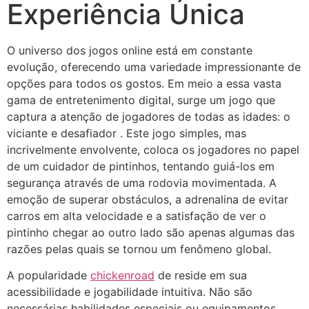
Experiência Única
O universo dos jogos online está em constante
evolução, oferecendo uma variedade impressionante de
opções para todos os gostos. Em meio a essa vasta
gama de entretenimento digital, surge um jogo que
captura a atenção de jogadores de todas as idades: o
viciante e desafiador
. Este jogo simples, mas
incrivelmente envolvente, coloca os jogadores no papel
de um cuidador de pintinhos, tentando guiá-los em
segurança através de uma rodovia movimentada. A
emoção de superar obstáculos, a adrenalina de evitar
carros em alta velocidade e a satisfação de ver o
pintinho chegar ao outro lado são apenas algumas das
razões pelas quais
se tornou um fenômeno global.
A popularidade
chickenroad
de
reside em sua
acessibilidade e jogabilidade intuitiva. Não são
necessárias habilidades especiais ou equipamentos