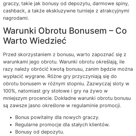
graczy, takie jak bonusy od depozytu, darmowe spiny,
cashback, a także ekskluzywne turnieje z atrakcyjnymi
nagrodami.
Warunki Obrotu Bonusem – Co
Warto Wiedzieć
Przed skorzystaniem z bonusu, warto zapoznać się z
warunkami jego obrotu. Warunki obrotu określają, ile
razy należy obrócić kwotą bonusu, zanim będzie można
wypłacić wygrane. Różne gry przyczyniają się do
obrotu bonusem w różnym stopniu. Zazwyczaj sloty w
100%, natomiast gry stołowe i gry na żywo w
mniejszym procencie. Dokładne warunki obrotu bonusu
są zawsze jasno określone w regulaminie promocji.
Bonus powitalny dla nowych graczy.
Regularne promocje dla stałych klientów.
Bonusy od depozytu.