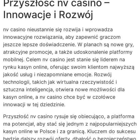
Przyszłość nv casino –
Innowacje i Rozwój
nv casino nieustannie się rozwija i wprowadza
innowacyjne rozwiązania, aby zapewnić graczom
jeszcze lepsze doświadczenie. W planach są nowe gry,
atrakcyjne promocje, a także udoskonalenie platformy
mobilnej. Celem nv casino jest stanie się liderem na
rynku kasyn online, oferując swoim klientom najwyższą
jakość usług i niezapomniane emocje. Rozwój
technologii, takich jak wirtualna rzeczywistość i
sztuczna inteligencja, otwiera nowe możliwości dla
kasyn online, a nv casino chce być w czołówce
innowacji w tej dziedzinie.
Przyszłość nv casino rysuje się obiecująco, a platforma
ma potencjał, aby stać się jednym z najpopularniejszych
kasyn online w Polsce i za granicą. Kluczem do sukcesu
będzie dalszy rozwój oferty, dbałość o bezpieczeństwo