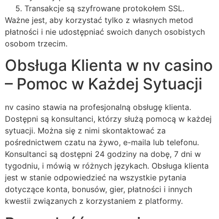
Transakcje są szyfrowane protokołem SSL.
Ważne jest, aby korzystać tylko z własnych metod
płatności i nie udostępniać swoich danych osobistych
osobom trzecim.
Obsługa Klienta w nv casino
– Pomoc w Każdej Sytuacji
nv casino stawia na profesjonalną obsługę klienta.
Dostępni są konsultanci, którzy służą pomocą w każdej
sytuacji. Można się z nimi skontaktować za
pośrednictwem czatu na żywo, e-maila lub telefonu.
Konsultanci są dostępni 24 godziny na dobę, 7 dni w
tygodniu, i mówią w różnych językach. Obsługa klienta
jest w stanie odpowiedzieć na wszystkie pytania
dotyczące konta, bonusów, gier, płatności i innych
kwestii związanych z korzystaniem z platformy.