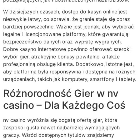
W dzisiejszych czasach, dostęp do kasyn online jest
niezwykle łatwy, co sprawia, że granie staje się coraz
bardziej powszechne. Ważne jest jednak, aby wybierać
legalne i licencjonowane platformy, które gwarantują
bezpieczeństwo danych oraz wypłatę wygranych.
Dobre kasyno internetowe powinno oferować szeroki
wybór gier, atrakcyjne bonusy powitalne, a także
profesjonalną obsługę klienta. Dodatkowo, istotne jest,
aby platforma była responsywna i dostępna na różnych
urządzeniach, takich jak komputery, smartfony i tablety.
Różnorodność Gier w nv
casino – Dla Każdego Coś
nv casino wyróżnia się bogatą ofertą gier, która
zaspokoi gusta nawet najbardziej wymagających
graczy. Wśród dostępnych tytułów znajdziemy