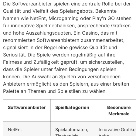
Die Softwareanbieter spielen eine zentrale Rolle bei der
Qualität und Vielfalt des Spielangebots. Bekannte
Namen wie NetEnt, Microgaming oder Play'n GO stehen
für innovative Spielmechaniken, ansprechende Grafiken
und hohe Auszahlungsquoten. Ein Casino, das mit
renommierten Softwareanbietern zusammenarbeitet,
signalisiert in der Regel eine gewisse Qualität und
Seriosität. Die Spiele werden regelmäßig auf ihre
Fairness und Zufälligkeit geprüft, um sicherzustellen,
dass die Spieler unter fairen Bedingungen spielen
können. Die Auswahl an Spielen von verschiedenen
Anbietern ermöglicht es den Spielern, aus einer breiten
Palette an Themen und Spielstilen zu wählen.
Softwareanbieter
Spielkategorien
Besondere
Merkmale
NetEnt
Spielautomaten,
Innovative Grafike
Tischspiele,
hohe