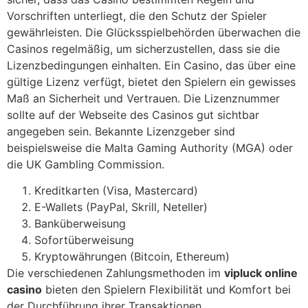
Vorschriften unterliegt, die den Schutz der Spieler
gewährleisten. Die Glücksspielbehörden überwachen die
Casinos regelmäßig, um sicherzustellen, dass sie die
Lizenzbedingungen einhalten. Ein Casino, das über eine
gültige Lizenz verfügt, bietet den Spielern ein gewisses
Maß an Sicherheit und Vertrauen. Die Lizenznummer
sollte auf der Webseite des Casinos gut sichtbar
angegeben sein. Bekannte Lizenzgeber sind
beispielsweise die Malta Gaming Authority (MGA) oder
die UK Gambling Commission.
Kreditkarten (Visa, Mastercard)
E-Wallets (PayPal, Skrill, Neteller)
Banküberweisung
Sofortüberweisung
Kryptowährungen (Bitcoin, Ethereum)
Die verschiedenen Zahlungsmethoden im
vipluck online
casino
bieten den Spielern Flexibilität und Komfort bei
der Durchführung ihrer Transaktionen.