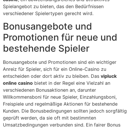
Spielangebot zu bieten, das den Bedürfnissen
verschiedener Spielertypen gerecht wird.
Bonusangebote und
Promotionen für neue und
bestehende Spieler
Bonusangebote und Promotionen sind ein wichtiger
Anreiz für Spieler, sich für ein Online-Casino zu
entscheiden oder dort aktiv zu bleiben. Das
vipluck
online casino
bietet in der Regel eine Vielzahl an
verschiedenen Bonusaktionen an, darunter
Willkommensboni für neue Spieler, Einzahlungsboni,
Freispiele und regelmäßige Aktionen für bestehende
Kunden. Die Bonusbedingungen sollten jedoch sorgfältig
geprüft werden, da sie oft mit bestimmten
Umsatzbedingungen verbunden sind. Ein fairer Bonus