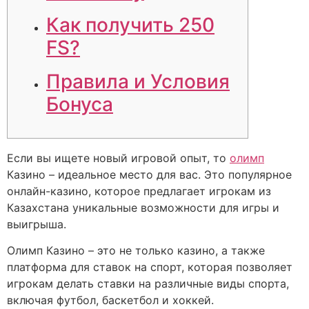
Как получить 250
FS?
Правила и Условия
Бонуса
Если вы ищете новый игровой опыт, то
олимп
Казино – идеальное место для вас. Это популярное
онлайн-казино, которое предлагает игрокам из
Казахстана уникальные возможности для игры и
выигрыша.
Олимп Казино – это не только казино, а также
платформа для ставок на спорт, которая позволяет
игрокам делать ставки на различные виды спорта,
включая футбол, баскетбол и хоккей.