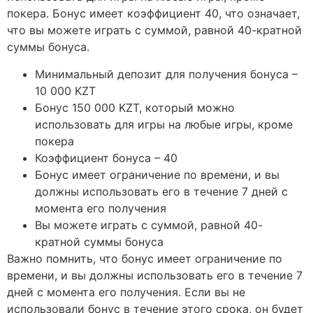
покера. Бонус имеет коэффициент 40, что означает,
что вы можете играть с суммой, равной 40-кратной
суммы бонуса.
Минимальный депозит для получения бонуса –
10 000 KZT
Бонус 150 000 KZT, который можно
использовать для игры на любые игры, кроме
покера
Коэффициент бонуса – 40
Бонус имеет ограничение по времени, и вы
должны использовать его в течение 7 дней с
момента его получения
Вы можете играть с суммой, равной 40-
кратной суммы бонуса
Важно помнить, что бонус имеет ограничение по
времени, и вы должны использовать его в течение 7
дней с момента его получения. Если вы не
использовали бонус в течение этого срока, он будет