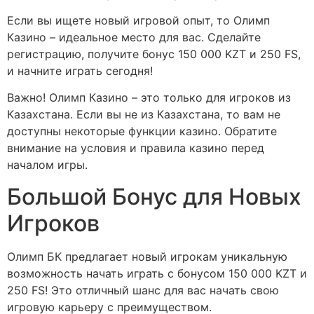
Если вы ищете новый игровой опыт, то Олимп
Казино – идеальное место для вас. Сделайте
регистрацию, получите бонус 150 000 KZT и 250 FS,
и начните играть сегодня!
Важно! Олимп Казино – это только для игроков из
Казахстана. Если вы не из Казахстана, то вам не
доступны некоторые функции казино. Обратите
внимание на условия и правила казино перед
началом игры.
Большой Бонус для Новых
Игроков
Олимп БК предлагает новый игрокам уникальную
возможность начать играть с бонусом 150 000 KZT и
250 FS! Это отличный шанс для вас начать свою
игровую карьеру с преимуществом.