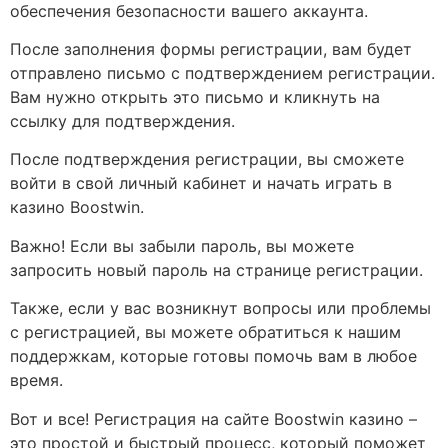
обеспечения безопасности вашего аккаунта.
После заполнения формы регистрации, вам будет
отправлено письмо с подтверждением регистрации.
Вам нужно открыть это письмо и кликнуть на
ссылку для подтверждения.
После подтверждения регистрации, вы сможете
войти в свой личный кабинет и начать играть в
казино Boostwin.
Важно! Если вы забыли пароль, вы можете
запросить новый пароль на странице регистрации.
Также, если у вас возникнут вопросы или проблемы
с регистрацией, вы можете обратиться к нашим
поддержкам, которые готовы помочь вам в любое
время.
Вот и все! Регистрация на сайте Boostwin казино –
это простой и быстрый процесс, который поможет