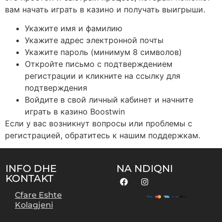
вам начать играть в казино и получать выигрыши.
Укажите имя и фамилию
Укажите адрес электронной почты
Укажите пароль (минимум 8 символов)
Откройте письмо с подтверждением
регистрации и кликните на ссылку для
подтверждения
Войдите в свой личный кабинет и начните
играть в казино Boostwin
Если у вас возникнут вопросы или проблемы с
регистрацией, обратитесь к нашим поддержкам.
INFO DHE
NA NDIQNI
KONTAKT
Cfare Eshte
Kolagjeni