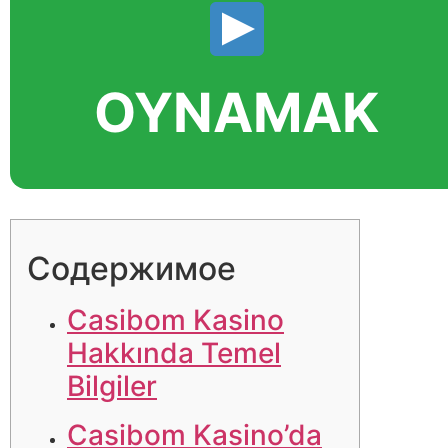
OYNAMAK
Содержимое
Casibom Kasino
Hakkında Temel
Bilgiler
Casibom Kasino’da