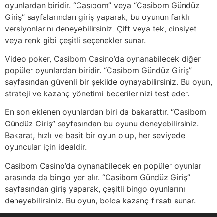
oyunlardan biridir. “Casıbom” veya “Casibom Gündüz
Giriş” sayfalarından giriş yaparak, bu oyunun farklı
versiyonlarını deneyebilirsiniz. Çift veya tek, cinsiyet
veya renk gibi çeşitli seçenekler sunar.
Video poker, Casibom Casino’da oynanabilecek diğer
popüler oyunlardan biridir. “Casibom Gündüz Giriş”
sayfasından güvenli bir şekilde oynayabilirsiniz. Bu oyun,
strateji ve kazanç yönetimi becerilerinizi test eder.
En son eklenen oyunlardan biri da bakarattır. “Casibom
Gündüz Giriş” sayfasından bu oyunu deneyebilirsiniz.
Bakarat, hızlı ve basit bir oyun olup, her seviyede
oyuncular için idealdir.
Casibom Casino’da oynanabilecek en popüler oyunlar
arasında da bingo yer alır. “Casibom Gündüz Giriş”
sayfasından giriş yaparak, çeşitli bingo oyunlarını
deneyebilirsiniz. Bu oyun, bolca kazanç fırsatı sunar.