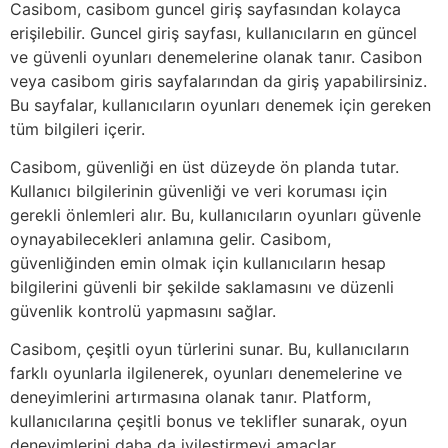
Casibom, casibom guncel giriş sayfasından kolayca
erişilebilir. Guncel giriş sayfası, kullanıcıların en güncel
ve güvenli oyunları denemelerine olanak tanır. Casibon
veya casibom giris sayfalarından da giriş yapabilirsiniz.
Bu sayfalar, kullanıcıların oyunları denemek için gereken
tüm bilgileri içerir.
Casibom, güvenliği en üst düzeyde ön planda tutar.
Kullanıcı bilgilerinin güvenliği ve veri koruması için
gerekli önlemleri alır. Bu, kullanıcıların oyunları güvenle
oynayabilecekleri anlamına gelir. Casibom,
güvenliğinden emin olmak için kullanıcıların hesap
bilgilerini güvenli bir şekilde saklamasını ve düzenli
güvenlik kontrolü yapmasını sağlar.
Casibom, çeşitli oyun türlerini sunar. Bu, kullanıcıların
farklı oyunlarla ilgilenerek, oyunları denemelerine ve
deneyimlerini artırmasına olanak tanır. Platform,
kullanıcılarına çeşitli bonus ve teklifler sunarak, oyun
deneyimlerini daha da iyileştirmeyi amaçlar.