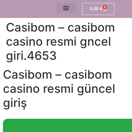
0
0,00
€
Casibom – casibom
casino resmi gncel
giri.4653
Casibom – casibom
casino resmi güncel
giriş