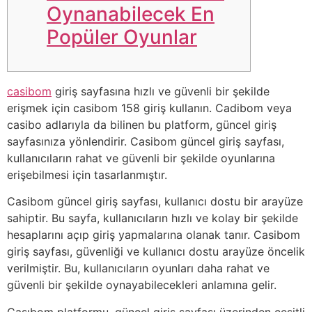
Oynanabilecek En
Popüler Oyunlar
casibom
giriş sayfasına hızlı ve güvenli bir şekilde
erişmek için casibom 158 giriş kullanın. Cadibom veya
casibo adlarıyla da bilinen bu platform, güncel giriş
sayfasınıza yönlendirir. Casibom güncel giriş sayfası,
kullanıcıların rahat ve güvenli bir şekilde oyunlarına
erişebilmesi için tasarlanmıştır.
Casibom güncel giriş sayfası, kullanıcı dostu bir arayüze
sahiptir. Bu sayfa, kullanıcıların hızlı ve kolay bir şekilde
hesaplarını açıp giriş yapmalarına olanak tanır. Casibom
giriş sayfası, güvenliği ve kullanıcı dostu arayüze öncelik
verilmiştir. Bu, kullanıcıların oyunları daha rahat ve
güvenli bir şekilde oynayabilecekleri anlamına gelir.
Casıbom platformu, güncel giriş sayfası üzerinden çeşitli