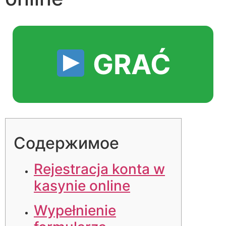
GRAĆ
Содержимое
Rejestracja konta w
kasynie online
Wypełnienie