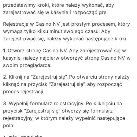
przedstawimy kroki, które należy wykonać, aby
zarejestrować się w kasynie i rozpocząć grę.
Rejestracja w Casino NV jest prostym procesem, który
wymaga tylko kilku minut swojego czasu. Aby
zarejestrować się, należy wykonać następujące kroki:
1. Otwórz stronę Casino NV. Aby zarejestrować się w
kasynie, należy najpierw otworzyć stronę Casino NV w
swoim przeglądarce.
2. Kliknij na “Zarejestruj się”. Po otwarciu strony należy
kliknąć na przycisk “Zarejestruj się”, aby rozpocząć
proces rejestracji.
3. Wypełnij formularz rejestracyjny. Po kliknięciu na
przycisk “Zarejestruj się” otworzy się formularz
rejestracyjny, w którym należy wypełnić następujące
pola:
• Imię i nazwisko