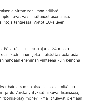
isen aloittamisen ilman erillistä
Zimpler, ovat vakiinnuttaneet asemansa.
alintoja tehtäessä. Voitot EU-alueen
Päivittäiset talletusrajat ja 24 tunnin
recall”-toiminnon, joka muistuttaa pelatusta
inen nähdään enemmän viihteenä kuin keinona
vat hakea suomalaista lisenssiä, mikä luo
iljardi. Vaikka yritykset hakevat lisenssejä,
en “bonus-play money” -mallit tulevat olemaan