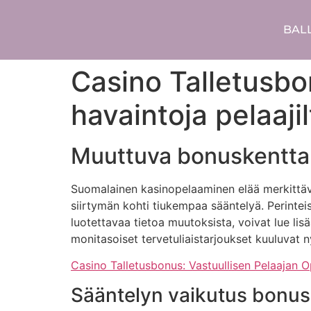
BAL
Casino Talletusb
havaintoja pelaajil
Muuttuva bonuskentta
Suomalainen kasinopelaaminen elää merkittäv
siirtymän kohti tiukempaa sääntelyä. Perinteise
luotettavaa tietoa muutoksista, voivat lue l
monitasoiset tervetuliaistarjoukset kuuluvat n
Casino Talletusbonus: Vastuullisen Pelaajan 
Sääntelyn vaikutus bonus