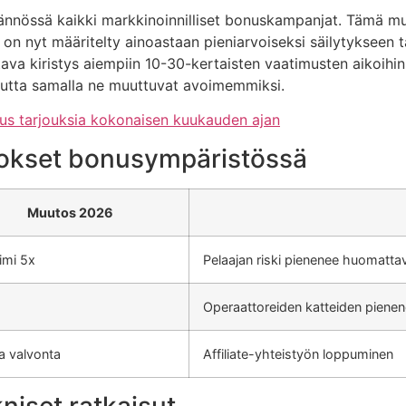
nössä kaikki markkinoinnilliset bonuskampanjat. Tämä muut
 on nyt määritelty ainoastaan pieniarvoiseksi säilytykseen t
ava kiristys aiempiin 10-30-kertaisten vaatimusten aikoihin.
utta samalla ne muuttuvat avoimemmiksi.
nus tarjouksia kokonaisen kuukauden ajan
tokset bonusympäristössä
Muutos 2026
imi 5x
Pelaajan riski pienenee huomattav
Operaattoreiden katteiden piene
a valvonta
Affiliate-yhteistyön loppuminen
niset ratkaisut