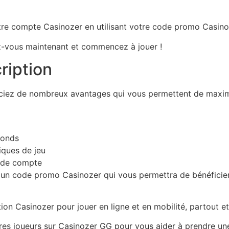
re compte Casinozer en utilisant votre code promo Casino
ez-vous maintenant et commencez à jouer !
ription
ficiez de nombreux avantages qui vous permettent de maxim
fonds
iques de jeu
s de compte
ez un code promo Casinozer qui vous permettra de bénéfici
ion Casinozer pour jouer en ligne et en mobilité, partout e
tres joueurs sur Casinozer GG pour vous aider à prendre une