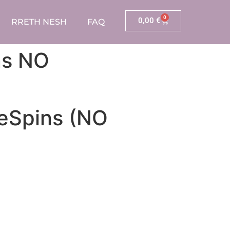
0
0,00
€
RRETH NESH
FAQ
ns NO
eeSpins (NO