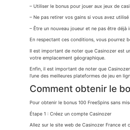
– Utiliser le bonus pour jouer aux jeux de ca
– Ne pas retirer vos gains si vous avez utilis
– Être un nouveau joueur et ne pas être déjà i
En respectant ces conditions, vous pourrez b
Il est important de noter que Casinozer est u
votre emplacement géographique.
Enfin, il est important de noter que Casinoze
l’une des meilleures plateformes de jeu en lig
Comment obtenir le b
Pour obtenir le bonus 100 FreeSpins sans mis
Étape 1 : Créez un compte Casinozer
Allez sur le site web de Casinozer France et c