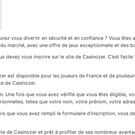
ez vous divertir en sécurité et en confiance ? Vous êtes a
es du marché, avec une offre de jeux exceptionnelle et des b
s devez vous inscrire sur le site de Casinozer. C’est facil
ozer est disponible pour les joueurs de France et de plusieurs
ite de Casinozer.
on. Une fois que vous avez vérifié que vous êtes éligible, vo
rsonnelles, telles que votre nom, votre prénom, votre adre
ois que vous avez rempli le formulaire d’inscription, vous d
e site de Casinozer et prêt à profiter de ses nombreux ava