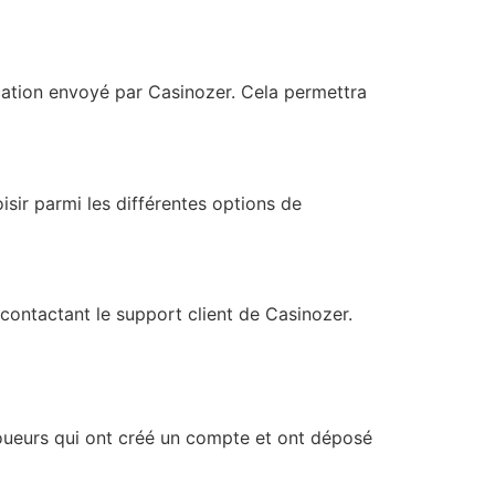
ication envoyé par Casinozer. Cela permettra
ir parmi les différentes options de
ntactant le support client de Casinozer.
oueurs qui ont créé un compte et ont déposé