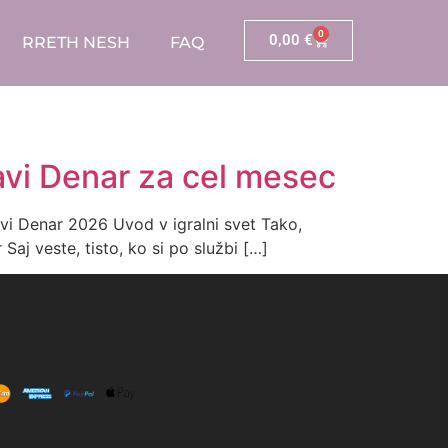
0
0,00
€
RRETH NESH
FAQ
ravi Denar za cel mesec
avi Denar 2026 Uvod v igralni svet Tako,
aj veste, tisto, ko si po službi […]