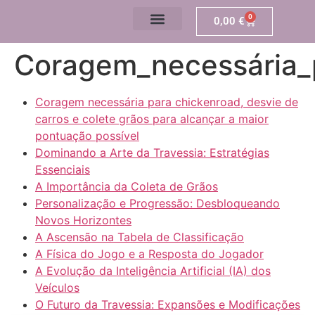
0
0,00
€
Coragem_necessária_p
Coragem necessária para chickenroad, desvie de
carros e colete grãos para alcançar a maior
pontuação possível
Dominando a Arte da Travessia: Estratégias
Essenciais
A Importância da Coleta de Grãos
Personalização e Progressão: Desbloqueando
Novos Horizontes
A Ascensão na Tabela de Classificação
A Física do Jogo e a Resposta do Jogador
A Evolução da Inteligência Artificial (IA) dos
Veículos
O Futuro da Travessia: Expansões e Modificações