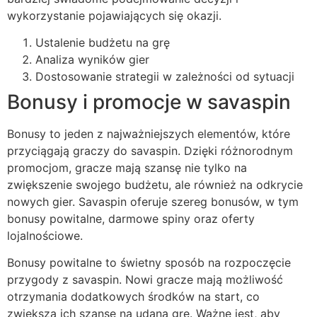
wykorzystanie pojawiających się okazji.
Ustalenie budżetu na grę
Analiza wyników gier
Dostosowanie strategii w zależności od sytuacji
Bonusy i promocje w savaspin
Bonusy to jeden z najważniejszych elementów, które
przyciągają graczy do savaspin. Dzięki różnorodnym
promocjom, gracze mają szansę nie tylko na
zwiększenie swojego budżetu, ale również na odkrycie
nowych gier. Savaspin oferuje szereg bonusów, w tym
bonusy powitalne, darmowe spiny oraz oferty
lojalnościowe.
Bonusy powitalne to świetny sposób na rozpoczęcie
przygody z savaspin. Nowi gracze mają możliwość
otrzymania dodatkowych środków na start, co
zwiększa ich szanse na udaną grę. Ważne jest, aby