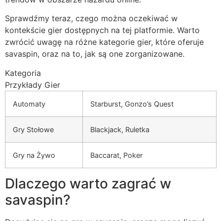
Sprawdźmy teraz, czego można oczekiwać w
kontekście gier dostępnych na tej platformie. Warto
zwrócić uwagę na różne kategorie gier, które oferuje
savaspin, oraz na to, jak są one zorganizowane.
Kategoria
Przykłady Gier
Automaty
Starburst, Gonzo’s Quest
Gry Stołowe
Blackjack, Ruletka
Gry na Żywo
Baccarat, Poker
Dlaczego warto zagrać w
savaspin?