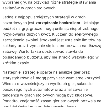
wybranej gry, na przykład różne strategie stawiania
zakładów w grach stołowych.
Jedną z najpopularniejszych strategii w grach
hazardowych jest
zarządzanie bankrollem
. Ustalając
budżet na grę, gracze mogą uniknąć niepotrzebnego
ryzykowania dużych kwot. Kluczem do efektywnego
zarządzania swoimi środkami jest ustalenie limitów na
zakłady oraz trzymanie się ich, co pozwala na dłuższą
zabawę. Warto także dostosować stawki do
posiadanego budżetu, aby nie stracić wszystkiego w
krótkim czasie.
Następnie, strategie oparte na analizie gier oraz
statystyk również mogą przynieść wymierne korzyści.
Wiedza o wcześniejszych wynikach gier, sukcesie
poszczególnych automatów oraz analizowanie
tendencji w grach stołowych mogą być kluczowe.
Ponadto, znajomość zasad gier stołowych pozwala na
bardziej świadome podejmowanie decyzji i