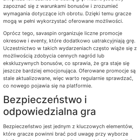
zapoznać się z warunkami bonusów i zrozumieć
wymagania dotyczące ich obrotu. Dzięki temu gracze
mogą w pełni wykorzystać oferowane możliwości.
Oprócz tego, savaspin organizuje liczne promocje
okresowe i eventy, które dodatkowo uatrakcyjniają grę.
Uczestnictwo w takich wydarzeniach często wiąże się z
możliwością zdobycia cennych nagród lub
ekskluzywnych bonusów, co sprawia, że gra staje się
jeszcze bardziej emocjonująca. Oferowane promocje są
stale aktualizowane, więc warto regularnie sprawdzać,
co nowego pojawia się na platformie.
Bezpieczeństwo i
odpowiedzialna gra
Bezpieczeństwo jest jednym z kluczowych elementów,
które gracze powinni brać pod uwagę przy wyborze