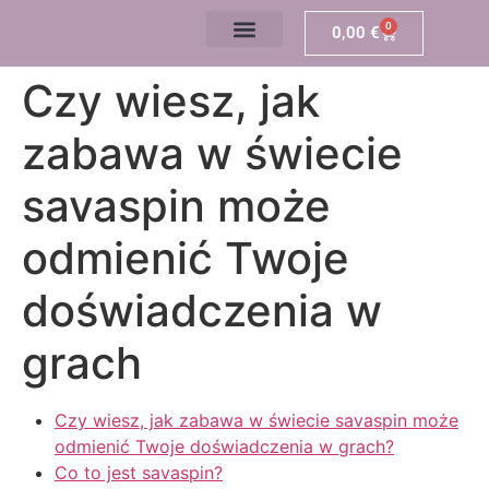
0
0,00
€
Czy wiesz, jak
zabawa w świecie
savaspin może
odmienić Twoje
doświadczenia w
grach
Czy wiesz, jak zabawa w świecie savaspin może
odmienić Twoje doświadczenia w grach?
Co to jest savaspin?