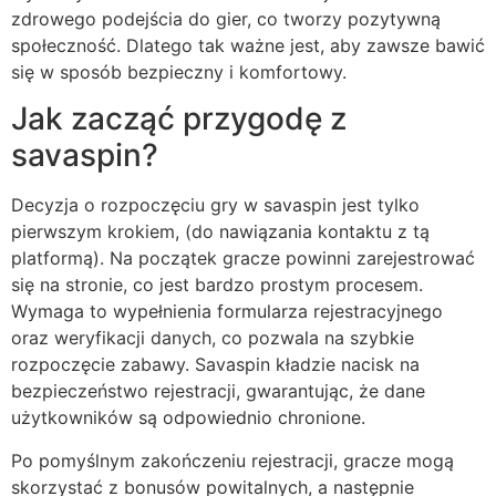
zdrowego podejścia do gier, co tworzy pozytywną
społeczność. Dlatego tak ważne jest, aby zawsze bawić
się w sposób bezpieczny i komfortowy.
Jak zacząć przygodę z
savaspin?
Decyzja o rozpoczęciu gry w savaspin jest tylko
pierwszym krokiem, (do nawiązania kontaktu z tą
platformą). Na początek gracze powinni zarejestrować
się na stronie, co jest bardzo prostym procesem.
Wymaga to wypełnienia formularza rejestracyjnego
oraz weryfikacji danych, co pozwala na szybkie
rozpoczęcie zabawy. Savaspin kładzie nacisk na
bezpieczeństwo rejestracji, gwarantując, że dane
użytkowników są odpowiednio chronione.
Po pomyślnym zakończeniu rejestracji, gracze mogą
skorzystać z bonusów powitalnych, a następnie