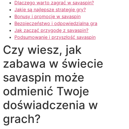
Dlaczego warto zagrać w savaspin?
Jakie są najlepsze strategie gry?
Bonusy i promocje w savaspin
Bezpieczeństwo i odpowiedzialna gra
Jak zacząć przygodę z savaspin?
Podsumowanie i przyszłość savaspin
Czy wiesz, jak
zabawa w świecie
savaspin może
odmienić Twoje
doświadczenia w
grach?