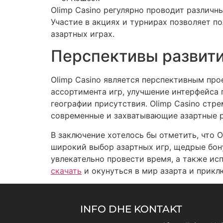
Olimp Casino регулярно проводит различны
Участие в акциях и турнирах позволяет п
азартных играх.
Перспективы развити
Olimp Casino является перспективным пр
ассортимента игр, улучшение интерфейса 
географии присутствия. Olimp Casino стр
современные и захватывающие азартные р
В заключение хотелось бы отметить, что 
широкий выбор азартных игр, щедрые бону
увлекательно провести время, а также ис
скачать
и окунуться в мир азарта и прикл
INFO DHE KONTAKT