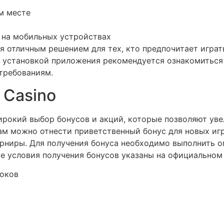
м месте
 на мобильных устройствах
ся отличным решением для тех, кто предпочитает играт
и установкой приложения рекомендуется ознакомиться
требованиям.
 Casino
ирокий выбор бонусов и акций, которые позволяют ув
м можно отнести приветственный бонус для новых игро
урниры. Для получения бонуса необходимо выполнить о
е условия получения бонусов указаны на официальном 
роков