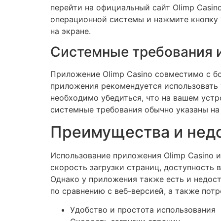
перейти на официальный сайт Olimp Casin
операционной системы и нажмите кнопку 
на экране.
Системные требования 
Приложение Olimp Casino совместимо с б
приложения рекомендуется использовать у
необходимо убедиться, что на вашем уст
системные требования обычно указаны на 
Преимущества и недо
Использование приложения Olimp Casino 
скорость загрузки страниц, доступность 
Однако у приложения также есть и недост
по сравнению с веб-версией, а также пот
Удобство и простота использования