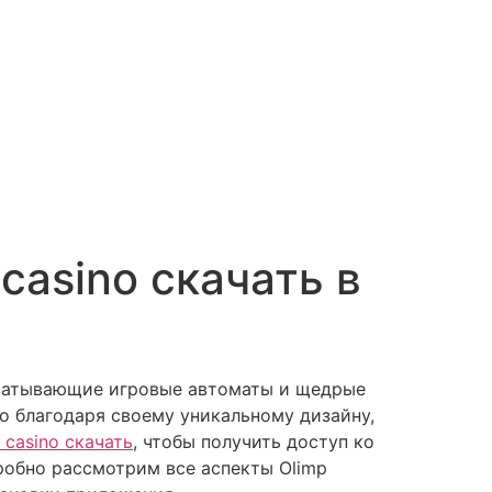
 casino скачать в
хватывающие игровые автоматы и щедрые
но благодаря своему уникальному дизайну,
 casino скачать
, чтобы получить доступ ко
робно рассмотрим все аспекты Olimp