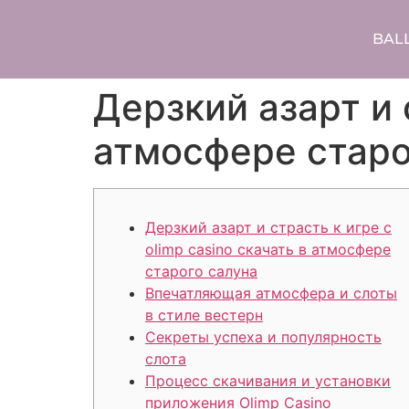
BAL
Дерзкий азарт и 
атмосфере старо
Дерзкий азарт и страсть к игре с
olimp casino скачать в атмосфере
старого салуна
Впечатляющая атмосфера и слоты
в стиле вестерн
Секреты успеха и популярность
слота
Процесс скачивания и установки
приложения Olimp Casino