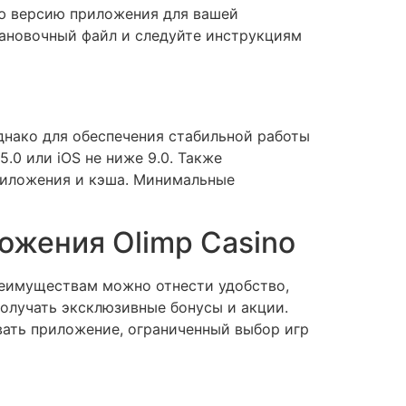
ую версию приложения для вашей
тановочный файл и следуйте инструкциям
нако для обеспечения стабильной работы
.0 или iOS не ниже 9.0. Также
приложения и кэша. Минимальные
ожения Olimp Casino
реимуществам можно отнести удобство,
получать эксклюзивные бонусы и акции.
вать приложение, ограниченный выбор игр