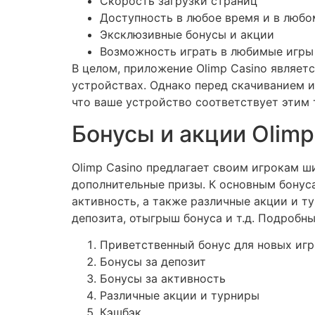
Скорость загрузки страниц
Доступность в любое время и в любо
Эксклюзивные бонусы и акции
Возможность играть в любимые игры
В целом, приложение Olimp Casino являет
устройствах. Однако перед скачиванием 
что ваше устройство соответствует этим 
Бонусы и акции Olimp
Olimp Casino предлагает своим игрокам ш
дополнительные призы. К основным бонуса
активность, а также различные акции и т
депозита, отыгрыш бонуса и т.д. Подробны
Приветственный бонус для новых иг
Бонусы за депозит
Бонусы за активность
Различные акции и турниры
Кэшбэк