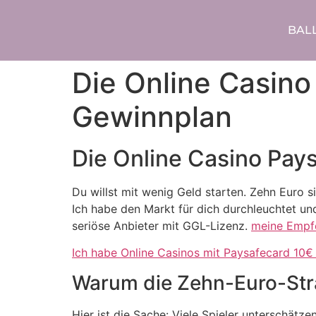
BAL
Die Online Casino
Gewinnplan
Die Online Casino Pay
Du willst mit wenig Geld starten. Zehn Euro s
Ich habe den Markt für dich durchleuchtet und 
seriöse Anbieter mit GGL-Lizenz.
meine Empf
Ich habe Online Casinos mit Paysafecard 10€ 
Warum die Zehn-Euro-Stra
Hier ist die Sache: Viele Spieler unterschätze