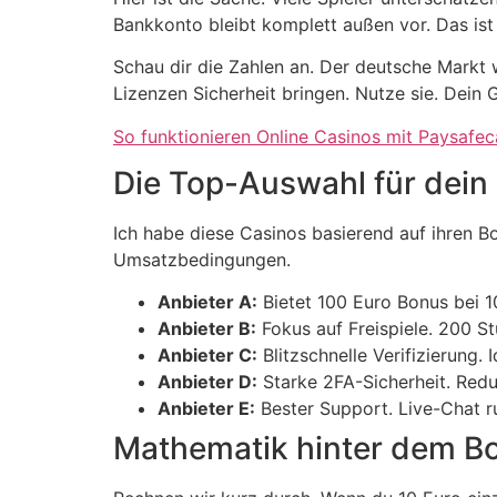
Bankkonto bleibt komplett außen vor. Das ist 
Schau dir die Zahlen an. Der deutsche Markt 
Lizenzen Sicherheit bringen. Nutze sie. Dein
So funktionieren Online Casinos mit Paysafec
Die Top-Auswahl für dei
Ich habe diese Casinos basierend auf ihren B
Umsatzbedingungen.
Anbieter A:
Bietet 100 Euro Bonus bei 1
Anbieter B:
Fokus auf Freispiele. 200 St
Anbieter C:
Blitzschnelle Verifizierung. I
Anbieter D:
Starke 2FA-Sicherheit. Redu
Anbieter E:
Bester Support. Live-Chat r
Mathematik hinter dem B