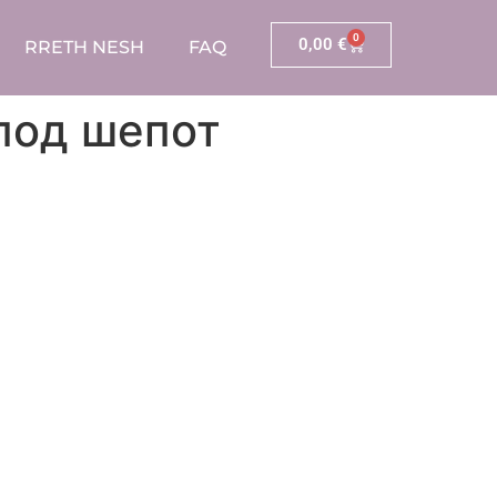
0
0,00
€
RRETH NESH
FAQ
 под шепот