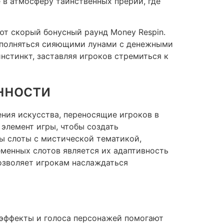
в атмосферу таинственных прерий, где
ют скорый бонусный раунд Money Respin.
заполняться сияющими лунами с денежными
нстинкт, заставляя игроков стремиться к
нности
ния искусства, переносящие игроков в
элемент игры, чтобы создать
ы слоты с мистической тематикой,
менных слотов является их адаптивность
позволяет игрокам наслаждаться
 эффекты и голоса персонажей помогают