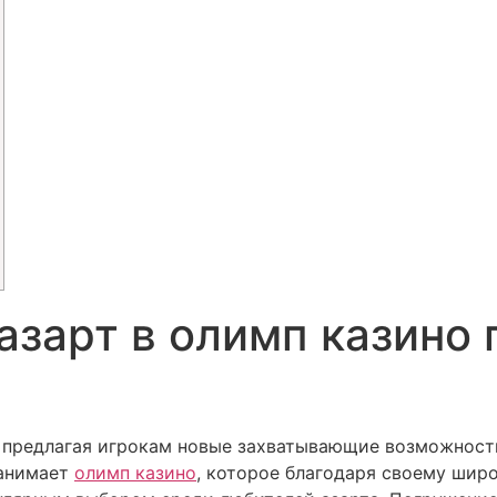
азарт в олимп казино
, предлагая игрокам новые захватывающие возможности
занимает
олимп казино
, которое благодаря своему шир