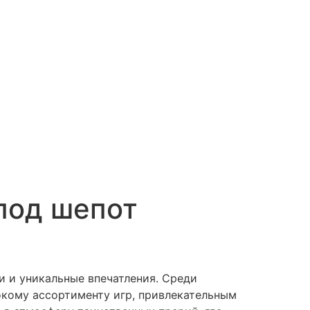
 под шепот
 и уникальные впечатления. Среди
окому ассортименту игр, привлекательным