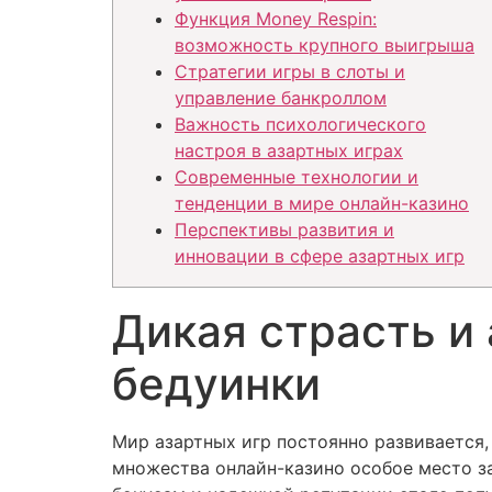
Функция Money Respin:
возможность крупного выигрыша
Стратегии игры в слоты и
управление банкроллом
Важность психологического
настроя в азартных играх
Современные технологии и
тенденции в мире онлайн-казино
Перспективы развития и
инновации в сфере азартных игр
Дикая страсть и 
бедуинки
Мир азартных игр постоянно развивается
множества онлайн-казино особое место 