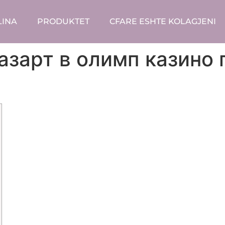
LINA
PRODUKTET
CFARE ESHTE KOLAGJENI
азарт в олимп казино