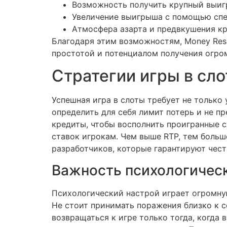
Возможность получить крупный выиг
Увеличение выигрыша с помощью спе
Атмосфера азарта и предвкушения кр
Благодаря этим возможностям, Money Resp
простотой и потенциалом получения огро
Стратегии игры в сл
Успешная игра в слоты требует не только
определить для себя лимит потерь и не пр
кредиты, чтобы восполнить проигранные су
ставок игрокам. Чем выше RTP, тем больш
разработчиков, которые гарантируют чест
Важность психологическ
Психологический настрой играет огромную
Не стоит принимать поражения близко к с
возвращаться к игре только тогда, когда