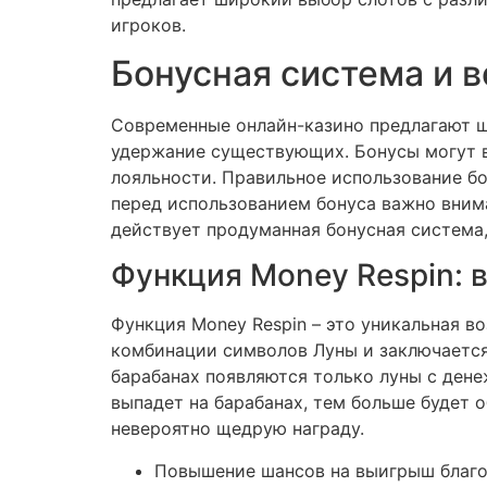
игроков.
Бонусная система и 
Современные онлайн-казино предлагают ш
удержание существующих. Бонусы могут в
лояльности. Правильное использование бо
перед использованием бонуса важно вним
действует продуманная бонусная система,
Функция Money Respin:
Функция Money Respin – это уникальная в
комбинации символов Луны и заключается 
барабанах появляются только луны с ден
выпадет на барабанах, тем больше будет 
невероятно щедрую награду.
Повышение шансов на выигрыш благо