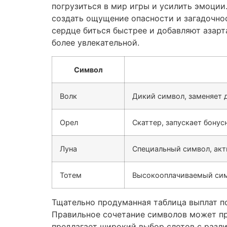
погрузиться в мир игры и усилить эмоции.
создать ощущение опасности и загадочно
сердце биться быстрее и добавляют азарт
более увлекательной.
Символ
Волк
Дикий символ, заменяет 
Орел
Скаттер, запускает бону
Луна
Специальный символ, акт
Тотем
Высокооплачиваемый си
Тщательно продуманная таблица выплат п
Правильное сочетание символов может пр
предлагает широкий выбор слотов с разл