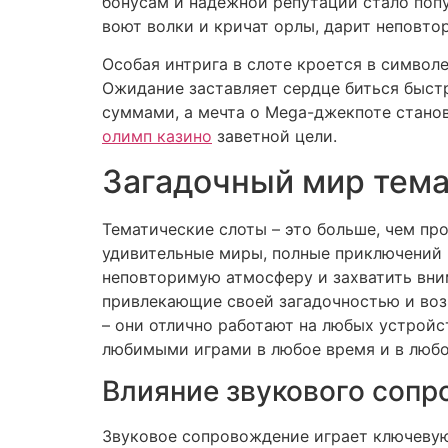
бонусам и надежной репутации стало поп
воют волки и кричат орлы, дарит неповто
Особая интрига в слоте кроется в символ
Ожидание заставляет сердце биться быст
суммами, а мечта о Mega-джекпоте станов
олимп казино
заветной цели.
Загадочный мир тема
Тематические слоты – это больше, чем п
удивительные миры, полные приключений 
неповторимую атмосферу и захватить вни
привлекающие своей загадочностью и воз
– они отлично работают на любых устройс
любимыми играми в любое время и в любо
Влияние звукового сопр
Звуковое сопровождение играет ключевую