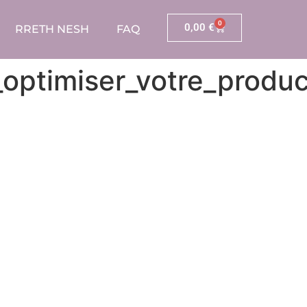
0
0,00
€
RRETH NESH
FAQ
_optimiser_votre_produ