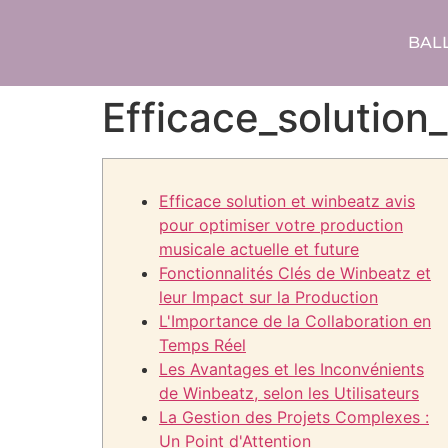
BAL
Efficace_solution
Efficace solution et winbeatz avis
pour optimiser votre production
musicale actuelle et future
Fonctionnalités Clés de Winbeatz et
leur Impact sur la Production
L'Importance de la Collaboration en
Temps Réel
Les Avantages et les Inconvénients
de Winbeatz, selon les Utilisateurs
La Gestion des Projets Complexes :
Un Point d'Attention