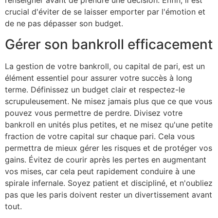
renseigner avant de prendre une décision. Enfin, il est
crucial d'éviter de se laisser emporter par l'émotion et
de ne pas dépasser son budget.
Gérer son bankroll efficacement
La gestion de votre bankroll, ou capital de pari, est un
élément essentiel pour assurer votre succès à long
terme. Définissez un budget clair et respectez-le
scrupuleusement. Ne misez jamais plus que ce que vous
pouvez vous permettre de perdre. Divisez votre
bankroll en unités plus petites, et ne misez qu'une petite
fraction de votre capital sur chaque pari. Cela vous
permettra de mieux gérer les risques et de protéger vos
gains. Évitez de courir après les pertes en augmentant
vos mises, car cela peut rapidement conduire à une
spirale infernale. Soyez patient et discipliné, et n'oubliez
pas que les paris doivent rester un divertissement avant
tout.