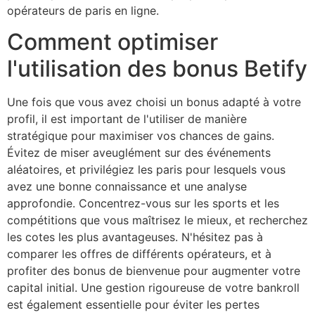
opérateurs de paris en ligne.
Comment optimiser
l'utilisation des bonus Betify
Une fois que vous avez choisi un bonus adapté à votre
profil, il est important de l'utiliser de manière
stratégique pour maximiser vos chances de gains.
Évitez de miser aveuglément sur des événements
aléatoires, et privilégiez les paris pour lesquels vous
avez une bonne connaissance et une analyse
approfondie. Concentrez-vous sur les sports et les
compétitions que vous maîtrisez le mieux, et recherchez
les cotes les plus avantageuses. N'hésitez pas à
comparer les offres de différents opérateurs, et à
profiter des bonus de bienvenue pour augmenter votre
capital initial. Une gestion rigoureuse de votre bankroll
est également essentielle pour éviter les pertes