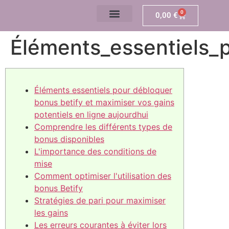
0
0,00
€
Éléments_essentiels_
Éléments essentiels pour débloquer
bonus betify et maximiser vos gains
potentiels en ligne aujourdhui
Comprendre les différents types de
bonus disponibles
L'importance des conditions de
mise
Comment optimiser l'utilisation des
bonus Betify
Stratégies de pari pour maximiser
les gains
Les erreurs courantes à éviter lors