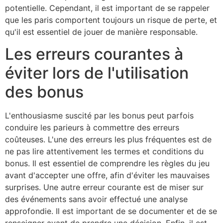
potentielle. Cependant, il est important de se rappeler
que les paris comportent toujours un risque de perte, et
qu'il est essentiel de jouer de manière responsable.
Les erreurs courantes à
éviter lors de l'utilisation
des bonus
L'enthousiasme suscité par les bonus peut parfois
conduire les parieurs à commettre des erreurs
coûteuses. L'une des erreurs les plus fréquentes est de
ne pas lire attentivement les termes et conditions du
bonus. Il est essentiel de comprendre les règles du jeu
avant d'accepter une offre, afin d'éviter les mauvaises
surprises. Une autre erreur courante est de miser sur
des événements sans avoir effectué une analyse
approfondie. Il est important de se documenter et de se