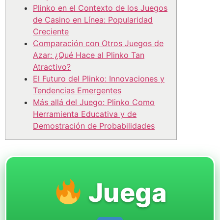
Plinko en el Contexto de los Juegos
de Casino en Línea: Popularidad
Creciente
Comparación con Otros Juegos de
Azar: ¿Qué Hace al Plinko Tan
Atractivo?
El Futuro del Plinko: Innovaciones y
Tendencias Emergentes
Más allá del Juego: Plinko Como
Herramienta Educativa y de
Demostración de Probabilidades
Juega