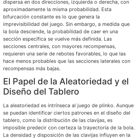
dispersa en dos direcciones, izquierda o derecha, con
aproximadamente la misma probabilidad. Esta
bifurcación constante es lo que genera la
imprevisibilidad del juego. Sin embargo, a medida que
la bola desciende, la probabilidad de caer en una
sección específica se vuelve más definida. Las
secciones centrales, con mayores recompensas,
requieren una serie de rebotes favorables, lo que las
hace menos probables que las secciones laterales con
recompensas más bajas.
El Papel de la Aleatoriedad y el
Diseño del Tablero
La aleatoriedad es intrínseca al juego de plinko. Aunque
se puedan identificar ciertos patrones en el diseño del
tablero, como la distribución de las clavijas, es
imposible predecir con certeza la trayectoria de la bola.
La densidad y disposición de las clavijas influyen en la