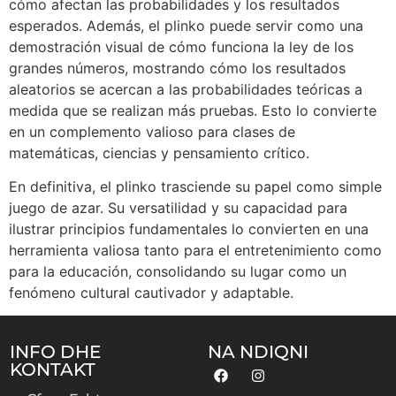
cómo afectan las probabilidades y los resultados
esperados. Además, el plinko puede servir como una
demostración visual de cómo funciona la ley de los
grandes números, mostrando cómo los resultados
aleatorios se acercan a las probabilidades teóricas a
medida que se realizan más pruebas. Esto lo convierte
en un complemento valioso para clases de
matemáticas, ciencias y pensamiento crítico.
En definitiva, el plinko trasciende su papel como simple
juego de azar. Su versatilidad y su capacidad para
ilustrar principios fundamentales lo convierten en una
herramienta valiosa tanto para el entretenimiento como
para la educación, consolidando su lugar como un
fenómeno cultural cautivador y adaptable.
INFO DHE
NA NDIQNI
KONTAKT