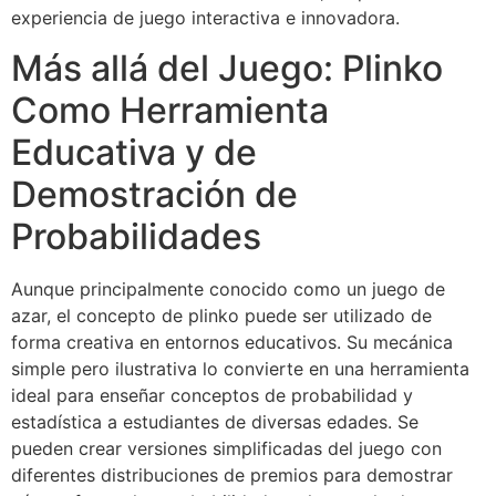
experiencia de juego interactiva e innovadora.
Más allá del Juego: Plinko
Como Herramienta
Educativa y de
Demostración de
Probabilidades
Aunque principalmente conocido como un juego de
azar, el concepto de plinko puede ser utilizado de
forma creativa en entornos educativos. Su mecánica
simple pero ilustrativa lo convierte en una herramienta
ideal para enseñar conceptos de probabilidad y
estadística a estudiantes de diversas edades. Se
pueden crear versiones simplificadas del juego con
diferentes distribuciones de premios para demostrar