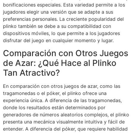
bonificaciones especiales. Esta variedad permite a los
jugadores elegir una versión que se adapte a sus
preferencias personales. La creciente popularidad del
plinko también se debe a su compatibilidad con
dispositivos móviles, lo que permite a los jugadores
disfrutar del juego en cualquier momento y lugar.
Comparación con Otros Juegos
de Azar: ¿Qué Hace al Plinko
Tan Atractivo?
En comparación con otros juegos de azar, como las
tragamonedas o el póker, el plinko ofrece una
experiencia única. A diferencia de las tragamonedas,
donde los resultados están determinados por
generadores de números aleatorios complejos, el plinko
presenta una mecánica visualmente intuitiva y fácil de
entender. A diferencia del póker, que requiere habilidad