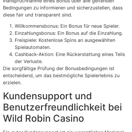
Inanspruchnahme eines Bonus über alle geltenden
Bedingungen zu informieren und sicherzustellen, dass
diese fair und transparent sind.
Willkommensbonus: Ein Bonus für neue Spieler.
Einzahlungsbonus: Ein Bonus auf die Einzahlung.
Freispiele: Kostenlose Spins an ausgewählten
Spielautomaten.
Cashback-Aktion: Eine Rückerstattung eines Teils
der Verluste.
Die sorgfältige Prüfung der Bonusbedingungen ist
entscheidend, um das bestmögliche Spielerlebnis zu
erzielen.
Kundensupport und
Benutzerfreundlichkeit bei
Wild Robin Casino