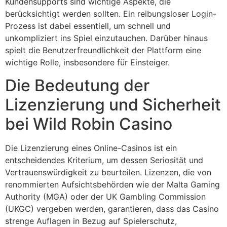
Kundensupports sind wichtige Aspekte, die
berücksichtigt werden sollten. Ein reibungsloser Login-
Prozess ist dabei essentiell, um schnell und
unkompliziert ins Spiel einzutauchen. Darüber hinaus
spielt die Benutzerfreundlichkeit der Plattform eine
wichtige Rolle, insbesondere für Einsteiger.
Die Bedeutung der
Lizenzierung und Sicherheit
bei Wild Robin Casino
Die Lizenzierung eines Online-Casinos ist ein
entscheidendes Kriterium, um dessen Seriosität und
Vertrauenswürdigkeit zu beurteilen. Lizenzen, die von
renommierten Aufsichtsbehörden wie der Malta Gaming
Authority (MGA) oder der UK Gambling Commission
(UKGC) vergeben werden, garantieren, dass das Casino
strenge Auflagen in Bezug auf Spielerschutz,