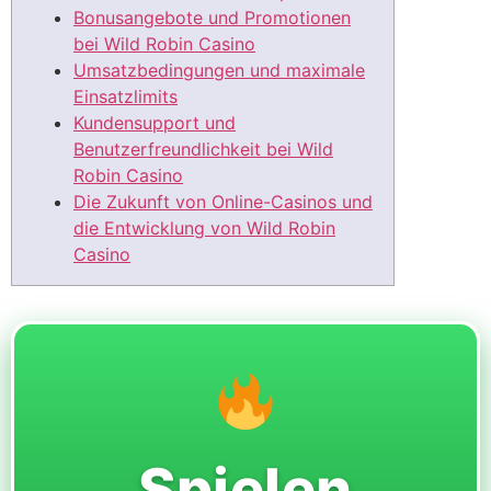
Bonusangebote und Promotionen
bei Wild Robin Casino
Umsatzbedingungen und maximale
Einsatzlimits
Kundensupport und
Benutzerfreundlichkeit bei Wild
Robin Casino
Die Zukunft von Online-Casinos und
die Entwicklung von Wild Robin
Casino
Spielen