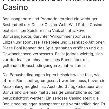
Casino
Bonusangebote und Promotionen sind ein wichtiger
Bestandteil der Online-Casino-Welt. Wild Robin Casino
bietet seinen Spielern eine Vielzahl attraktiver
Bonusangebote, darunter Willkommensbonusse,
Einzahlungsbonusse, Freispiele und Cashback-Aktionen.
Diese Boni können das Spielguthaben erhöhen und die
Gewinnchancen verbessern. Es ist jedoch wichtig, sich
vor der Inanspruchnahme eines Bonus über die
geltenden Bonusbedingungen zu informieren.
Die Bonusbedingungen legen beispielsweise fest, wie
oft der Bonusbetrag umgesetzt werden muss, bevor ein
Auszahlung möglich ist. Auch die Gültigkeitsdauer des
Bonus und die maximal zulässige Einsatzhöhe sollten
berücksichtigt werden. Ein seriöses Casino stellt die
Bonusbedingungen transparent und verständlich dar. Es