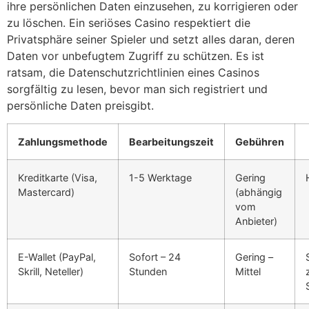
ihre persönlichen Daten einzusehen, zu korrigieren oder
zu löschen. Ein seriöses Casino respektiert die
Privatsphäre seiner Spieler und setzt alles daran, deren
Daten vor unbefugtem Zugriff zu schützen. Es ist
ratsam, die Datenschutzrichtlinien eines Casinos
sorgfältig zu lesen, bevor man sich registriert und
persönliche Daten preisgibt.
Zahlungsmethode
Bearbeitungszeit
Gebühren
Kreditkarte (Visa,
1-5 Werktage
Gering
Mastercard)
(abhängig
vom
Anbieter)
E-Wallet (PayPal,
Sofort – 24
Gering –
Skrill, Neteller)
Stunden
Mittel