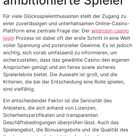
ambitionierte Spieler
Für viele Glücksspielenthusiasten stellt der Zugang zu
einer zuverlässigen und unterhaltsamen Online-Casino-
Plattform eine zentrale Frage dar. Der
wildrobin casino
login
Prozess ist dabei oft der erste Schritt in eine Welt
voller Spannung und potenzieller Gewinne. Es ist jedoch
wichtig, sich vorab umfassend zu informieren, um
sicherzustellen, dass das gewählte Casino den eigenen
Ansprüchen genügt und ein faires sowie sicheres
Spielerlebnis bietet. Die Auswahl ist groß, und die
Kriterien, die bei der Entscheidung eine Rolle spielen,
sind vielfältig.
Ein entscheidender Faktor ist die Seriosität des
Anbieters, die sich anhand von Lizenzen,
Sicherheitszertifikaten und transparenten
Geschäftsbedingungen überprüfen lässt. Auch das
Spielangebot, die Bonusangebote und die Qualität des