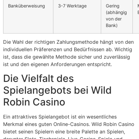
Banküberweisung
3-7 Werktage
Gering
(abhängig
von der
Bank)
Die Wahl der richtigen Zahlungsmethode hängt von den
individuellen Präferenzen und Bedürfnissen ab. Wichtig
ist, dass die gewählte Methode sicher und zuverlässig
ist und den eigenen Anforderungen entspricht.
Die Vielfalt des
Spielangebots bei Wild
Robin Casino
Ein attraktives Spielangebot ist ein wesentliches
Merkmal eines guten Online-Casinos. Wild Robin Casino
bietet seinen Spielern eine breite Palette an Spielen,
darunter Slots, Tischspiele, Live-Casino-Spiele und