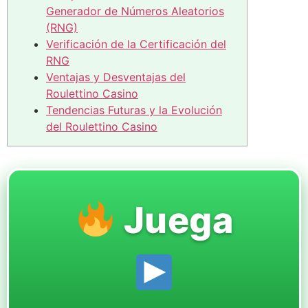
Generador de Números Aleatorios
(RNG)
Verificación de la Certificación del
RNG
Ventajas y Desventajas del
Roulettino Casino
Tendencias Futuras y la Evolución
del Roulettino Casino
Juega