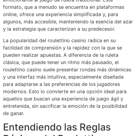
formato, que a menudo se encuentra en plataformas
online, ofrece una experiencia simplificada y, para
algunos, más accesible, manteniendo la esencia del azar
y la estrategia que caracterizan a su predecesor.
La popularidad del roulettino casino radica en su
facilidad de comprensión y la rapidez con la que se
pueden realizar apuestas. A diferencia de la ruleta
clásica, que puede tener un ritmo más pausado, el
roulettino casino suele presentar rondas más dinámicas
y una interfaz más intuitiva, especialmente diseñada
para adaptarse a las preferencias de los jugadores
modernos. Esto lo convierte en una opción ideal para
aquellos que buscan una experiencia de juego ágil y
entretenida, sin sacrificar la emoción de la posibilidad
de ganar.
Entendiendo las Reglas