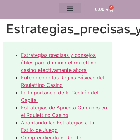
0
0,00
€
Estrategias_precisas_
Estrategias precisas y consejos
útiles para dominar el roulettino
casino efectivamente ahora
Entendiendo las Reglas Básicas del
Roulettino Casino
La Importancia de la Gestión del
Capital
Estrategias de Apuesta Comunes en
el Roulettino Casino
Adaptando las Estrategias a tu
Estilo de Juego
Comprendiendo el Rol del