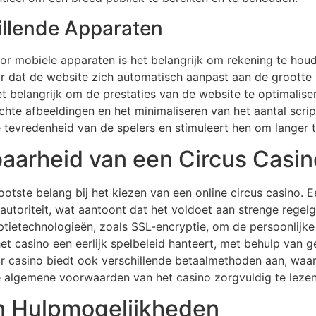
illende Apparaten
voor mobiele apparaten is het belangrijk om rekening te ho
r dat de website zich automatisch aanpast aan de grootte 
belangrijk om de prestaties van de website te optimalisere
chte afbeeldingen en het minimaliseren van het aantal scrip
 tevredenheid van de spelers en stimuleert hen om langer t
baarheid van een Circus Casin
ootste belang bij het kiezen van een online circus casino.
utoriteit, wat aantoont dat het voldoet aan strenge regel
etechnologieën, zoals SSL-encryptie, om de persoonlijke 
et casino een eerlijk spelbeleid hanteert, met behulp van g
casino biedt ook verschillende betaalmethoden aan, waaro
algemene voorwaarden van het casino zorgvuldig te lezen v
n Hulpmogelijkheden