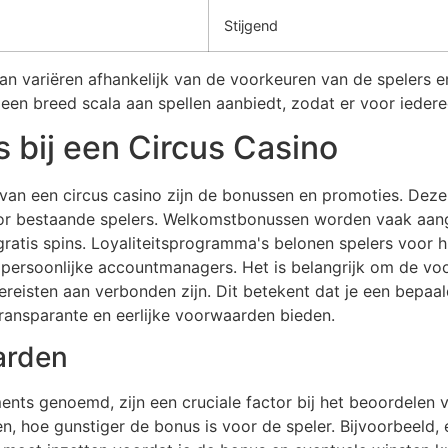
Stijgend
kan variëren afhankelijk van de voorkeuren van de spelers 
een breed scala aan spellen aanbiedt, zodat er voor iederee
 bij een Circus Casino
 van een circus casino zijn de bonussen en promoties. De
voor bestaande spelers. Welkomstbonussen worden vaak aa
 gratis spins. Loyaliteitsprogramma's belonen spelers voor 
n persoonlijke accountmanagers. Het is belangrijk om de 
vereisten aan verbonden zijn. Dit betekent dat je een bepa
transparante en eerlijke voorwaarden bieden.
arden
ents genoemd, zijn een cruciale factor bij het beoordelen
en, hoe gunstiger de bonus is voor de speler. Bijvoorbeeld,