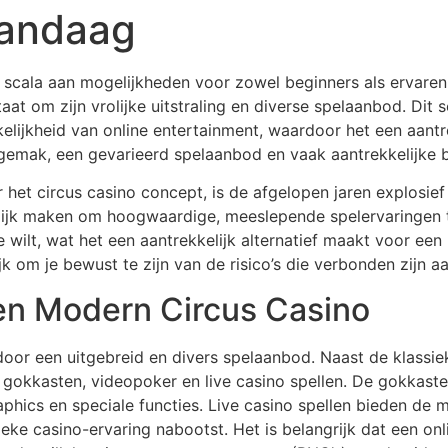
vandaag
scala aan mogelijkheden voor zowel beginners als ervaren 
aat om zijn vrolijke uitstraling en diverse spelaanbod. Dit
elijkheid van online entertainment, waardoor het een aantr
n gemak, een gevarieerd spelaanbod en vaak aantrekkelijke
r het circus casino concept, is de afgelopen jaren explosief
lijk maken om hoogwaardige, meeslepende spelervaringen t
 wilt, wat het een aantrekkelijk alternatief maakt voor ee
rijk om je bewust te zijn van de risico’s die verbonden zijn 
en Modern Circus Casino
oor een uitgebreid en divers spelaanbod. Naast de klassiek
n gokkasten, videopoker en live casino spellen. De gokkaste
ics en speciale functies. Live casino spellen bieden de m
eke casino-ervaring nabootst. Het is belangrijk dat een onl