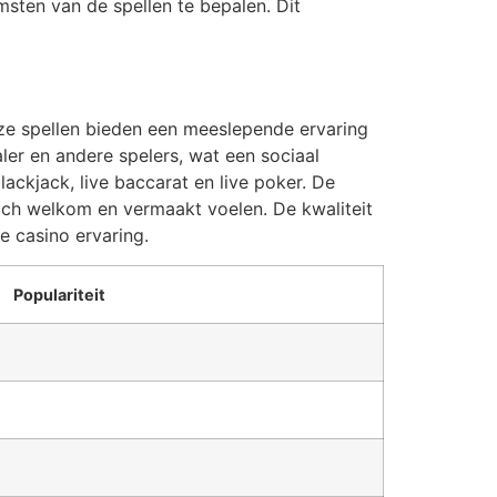
sten van de spellen te bepalen. Dit
eze spellen bieden een meeslepende ervaring
ler en andere spelers, wat een sociaal
lackjack, live baccarat en live poker. De
zich welkom en vermaakt voelen. De kwaliteit
e casino ervaring.
Populariteit