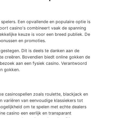
spelers. Een opvallende en populaire optie is
 soort casino's combineert vaak de spanning
ekkelijke keuze is voor een breed publiek. De
 bonussen en promoties.
 gestegen. Dit is deels te danken aan de
e creëren. Bovendien biedt online gokken de
n bezoek aan een fysiek casino. Verantwoord
aan gokken.
e casinospellen zoals roulette, blackjack en
n variëren van eenvoudige klassiekers tot
ogelijkheid om te spelen met echte dealers
ine casino een eerlijk en transparant