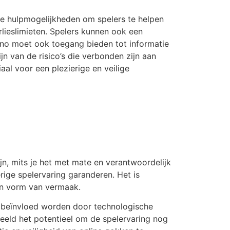
nde hulpmogelijkheden om spelers te helpen
erlieslimieten. Spelers kunnen ook een
sino moet ook toegang bieden tot informatie
jn van de risico’s die verbonden zijn aan
aal voor een plezierige en veilige
n, mits je het met mate en verantwoordelijk
erige spelervaring garanderen. Het is
een vorm van vermaak.
d beïnvloed worden door technologische
beeld het potentieel om de spelervaring nog