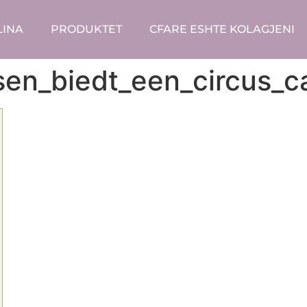
LINA
PRODUKTET
CFARE ESHTE KOLAGJENI
sen_biedt_een_circus_c