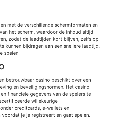
uden met de verschillende schermformaten en
van het scherm, waardoor de inhoud altijd
n, zodat de laadtijden kort blijven, zelfs op
ts kunnen bijdragen aan een snellere laadtijd.
e spelen.
o
 Een betrouwbaar casino beschikt over een
geving en beveiligingsnormen. Het casino
en financiële gegevens van de spelers te
ecertificeerde willekeurige
nder creditcards, e-wallets en
oordat je je registreert en gaat spelen.