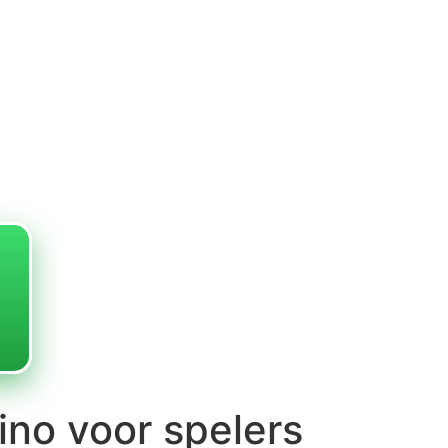
ino voor spelers