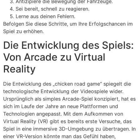
Antizipiere die Bewegung der Fahrzeuge.
Sei bereit, schnell zu reagieren.
Lerne aus deinen Fehlern.
Befolgen Sie diese Schritte, um Ihre Erfolgschancen im
Spiel zu erhöhen.
Die Entwicklung des Spiels:
Von Arcade zu Virtual
Reality
Die Entwicklung des „chicken road game“ spiegelt die
technologische Entwicklung der Videospiele wider.
Ursprünglich als simples Arcade-Spiel konzipiert, hat es
sich im Laufe der Jahre an neue Plattformen und
Technologien angepasst. Mit dem Aufkommen von
Virtual Reality (VR) gibt es bereits erste Versuche, das
Spiel in eine immersive 3D-Umgebung zu übertragen. In
einer VR-Version könnte man das Gefühl haben,