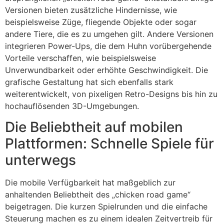
Versionen bieten zusätzliche Hindernisse, wie
beispielsweise Züge, fliegende Objekte oder sogar
andere Tiere, die es zu umgehen gilt. Andere Versionen
integrieren Power-Ups, die dem Huhn vorübergehende
Vorteile verschaffen, wie beispielsweise
Unverwundbarkeit oder erhöhte Geschwindigkeit. Die
grafische Gestaltung hat sich ebenfalls stark
weiterentwickelt, von pixeligen Retro-Designs bis hin zu
hochauflösenden 3D-Umgebungen.
Die Beliebtheit auf mobilen
Plattformen: Schnelle Spiele für
unterwegs
Die mobile Verfügbarkeit hat maßgeblich zur
anhaltenden Beliebtheit des „chicken road game“
beigetragen. Die kurzen Spielrunden und die einfache
Steuerung machen es zu einem idealen Zeitvertreib für