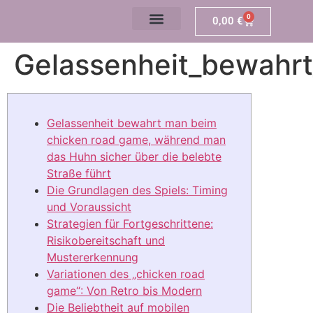
0
0,00
€
Gelassenheit_bewahr
Gelassenheit bewahrt man beim
chicken road game, während man
das Huhn sicher über die belebte
Straße führt
Die Grundlagen des Spiels: Timing
und Voraussicht
Strategien für Fortgeschrittene:
Risikobereitschaft und
Mustererkennung
Variationen des „chicken road
game“: Von Retro bis Modern
Die Beliebtheit auf mobilen