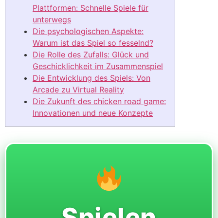
Plattformen: Schnelle Spiele für
unterwegs
Die psychologischen Aspekte:
Warum ist das Spiel so fesselnd?
Die Rolle des Zufalls: Glück und
Geschicklichkeit im Zusammenspiel
Die Entwicklung des Spiels: Von
Arcade zu Virtual Reality
Die Zukunft des chicken road game:
Innovationen und neue Konzepte
Spielen