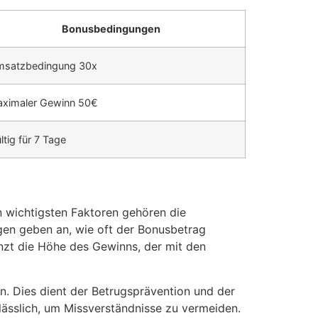
Bonusbedingungen
satzbedingung 30x
ximaler Gewinn 50€
ltig für 7 Tage
n wichtigsten Faktoren gehören die
en geben an, wie oft der Bonusbetrag
zt die Höhe des Gewinns, der mit den
n. Dies dient der Betrugsprävention und der
lässlich, um Missverständnisse zu vermeiden.