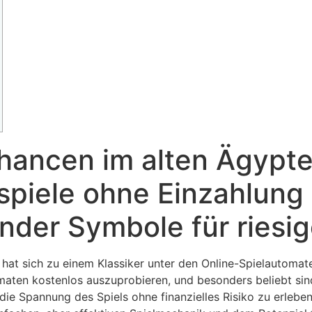
ancen im alten Ägypten
spiele ohne Einzahlung
nder Symbole für riesi
 hat sich zu einem Klassiker unter den Online-Spielautomate
maten kostenlos auszuprobieren, und besonders beliebt si
die Spannung des Spiels ohne finanzielles Risiko zu erleb