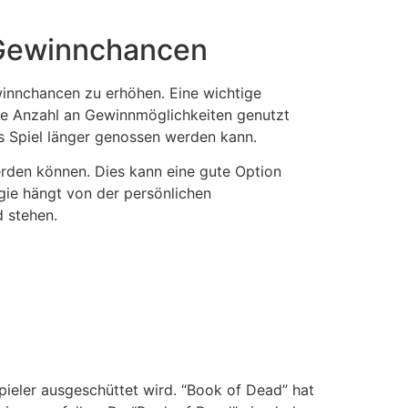
e Gewinnchancen
ewinnchancen zu erhöhen. Eine wichtige
male Anzahl an Gewinnmöglichkeiten genutzt
as Spiel länger genossen werden kann.
erden können. Dies kann eine gute Option
egie hängt von der persönlichen
d stehen.
Spieler ausgeschüttet wird. “Book of Dead” hat