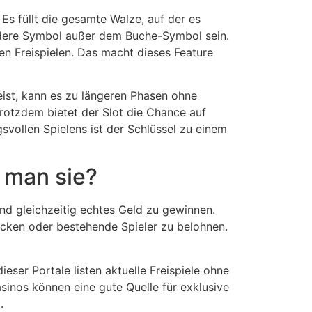
s füllt die gesamte Walze, auf der es
ndere Symbol außer dem Buche-Symbol sein.
den Freispielen. Das macht dieses Feature
weist, kann es zu längeren Phasen ohne
rotzdem bietet der Slot die Chance auf
vollen Spielens ist der Schlüssel zu einem
 man sie?
nd gleichzeitig echtes Geld zu gewinnen.
ken oder bestehende Spieler zu belohnen.
ser Portale listen aktuelle Freispiele ohne
inos können eine gute Quelle für exklusive
.