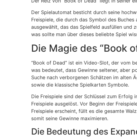
Der Reiz von “Book of Dead” liegt in seiner 
Der Spielautomat besticht durch seine hochwe
Freispiele, die durch das Symbol des Buches 
ausgewählt, das das Spielfeld ausfüllen und
was sollte man über dieses beliebte Spiel wi
Die Magie des “Book of
“Book of Dead” ist ein Video-Slot, der vom be
was bedeutet, dass Gewinne seltener, aber po
Suche nach verborgenen Schätzen im alten Ä
sowie die klassische Spielkarten Symbole.
Die Freispiele sind der Schlüssel zum Erfol
Freispiele ausgelöst. Vor Beginn der Freispi
Freispiele erscheint, füllt es die gesamte 
somit seine Gewinne maximieren.
Die Bedeutung des Expan