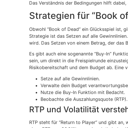
Das Verständnis der Bedingungen hilft dabei, 
Strategien für “Book 
Obwohl “Book of Dead” ein Glücksspiel ist, g
Strategie ist das Setzen auf alle Gewinnlinie
wird. Das Setzen von einem Betrag, der das Bu
Es gibt auch eine sogenannte “Buy-In” Funkti
sein, um direkt in die Freispielrunde einzuste
Risikobereitschaft und dem Budget ab. Eine v
Setze auf alle Gewinnlinien.
Verwalte dein Budget verantwortungsbe
Nutze die Buy-In Funktion mit Bedacht.
Beobachte die Auszahlungsquote (RTP).
RTP und Volatilität verste
RTP steht für “Return to Player” und gibt an,