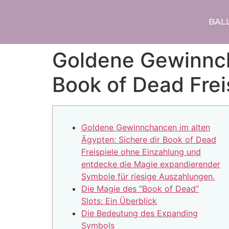
BAL
Goldene Gewinnch
Book of Dead Frei
Goldene Gewinnchancen im alten
Ägypten: Sichere dir Book of Dead
Freispiele ohne Einzahlung und
entdecke die Magie expandierender
Symbole für riesige Auszahlungen.
Die Magie des “Book of Dead”
Slots: Ein Überblick
Die Bedeutung des Expanding
Symbols