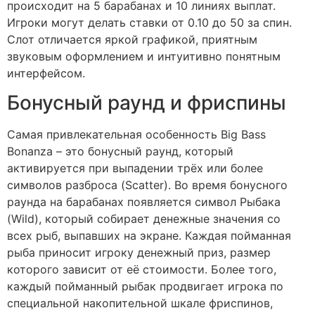
происходит на 5 барабанах и 10 линиях выплат.
Игроки могут делать ставки от 0.10 до 50 за спин.
Слот отличается яркой графикой, приятным
звуковым оформлением и интуитивно понятным
интерфейсом.
Бонусный раунд и фриспины
Самая привлекательная особенность Big Bass
Bonanza – это бонусный раунд, который
активируется при выпадении трёх или более
символов разброса (Scatter). Во время бонусного
раунда на барабанах появляется символ Рыбака
(Wild), который собирает денежные значения со
всех рыб, выпавших на экране. Каждая пойманная
рыба приносит игроку денежный приз, размер
которого зависит от её стоимости. Более того,
каждый пойманный рыбак продвигает игрока по
специальной накопительной шкале фриспинов,