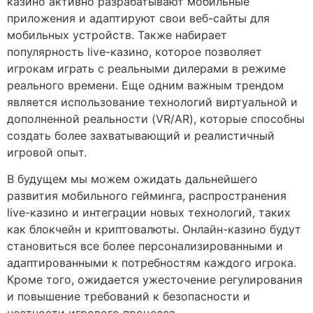
казино активно разрабатывают мобильные
приложения и адаптируют свои веб-сайты для
мобильных устройств. Также набирает
популярность live-казино, которое позволяет
игрокам играть с реальными дилерами в режиме
реального времени. Еще одним важным трендом
является использование технологий виртуальной и
дополненной реальности (VR/AR), которые способны
создать более захватывающий и реалистичный
игровой опыт.
В будущем мы можем ожидать дальнейшего
развития мобильного гейминга, распространения
live-казино и интеграции новых технологий, таких
как блокчейн и криптовалюты. Онлайн-казино будут
становиться все более персонализированными и
адаптированными к потребностям каждого игрока.
Кроме того, ожидается ужесточение регулирования
и повышение требований к безопасности и