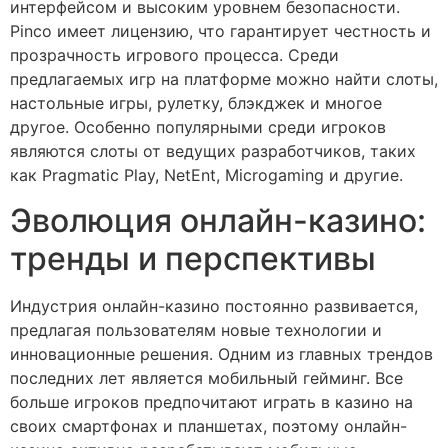
интерфейсом и высоким уровнем безопасности.
Pinco имеет лицензию, что гарантирует честность и
прозрачность игрового процесса. Среди
предлагаемых игр на платформе можно найти слоты,
настольные игры, рулетку, блэкджек и многое
другое. Особенно популярными среди игроков
являются слоты от ведущих разработчиков, таких
как Pragmatic Play, NetEnt, Microgaming и другие.
Эволюция онлайн-казино:
тренды и перспективы
Индустрия онлайн-казино постоянно развивается,
предлагая пользователям новые технологии и
инновационные решения. Одним из главных трендов
последних лет является мобильный гейминг. Все
больше игроков предпочитают играть в казино на
своих смартфонах и планшетах, поэтому онлайн-