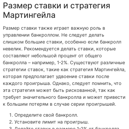
Размер ставки и стратегия
Мартингейла
Размер ставки также играет важную роль в
управлении банкроллом. Не следует делать
слишком большие ставки, особенно если банкролл
невелик. Рекомендуется делать ставки, которые
составляют небольшой процент от общего
банкролла – например, 1-2%. Существуют различные
стратегии ставок, такие как стратегия Мартингейла,
которая предполагает удвоение ставки после
каждого проигрыша. Однако, следует помнить, что
эта стратегия может быть рискованной, так как
требует значительного банкролла и может привести
к большим потерям в случае серии проигрышей.
Определите свой банкролл.
Установите лимит на проигрыш.
Делайте ставки в размере 1-2% от банкролла.