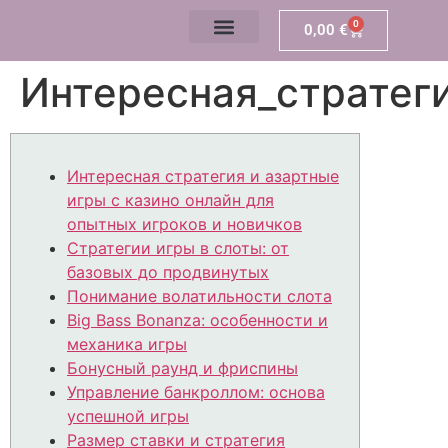
0
0,00
€
Интересная_стратег
Интересная стратегия и азартные
игры с казино онлайн для
опытных игроков и новичков
Стратегии игры в слоты: от
базовых до продвинутых
Понимание волатильности слота
Big Bass Bonanza: особенности и
механика игры
Бонусный раунд и фриспины
Управление банкроллом: основа
успешной игры
Размер ставки и стратегия