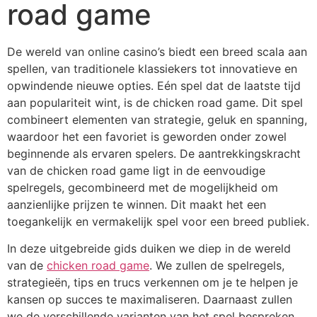
road game
De wereld van online casino’s biedt een breed scala aan
spellen, van traditionele klassiekers tot innovatieve en
opwindende nieuwe opties. Eén spel dat de laatste tijd
aan populariteit wint, is de chicken road game. Dit spel
combineert elementen van strategie, geluk en spanning,
waardoor het een favoriet is geworden onder zowel
beginnende als ervaren spelers. De aantrekkingskracht
van de chicken road game ligt in de eenvoudige
spelregels, gecombineerd met de mogelijkheid om
aanzienlijke prijzen te winnen. Dit maakt het een
toegankelijk en vermakelijk spel voor een breed publiek.
In deze uitgebreide gids duiken we diep in de wereld
van de
chicken road game
. We zullen de spelregels,
strategieën, tips en trucs verkennen om je te helpen je
kansen op succes te maximaliseren. Daarnaast zullen
we de verschillende varianten van het spel bespreken