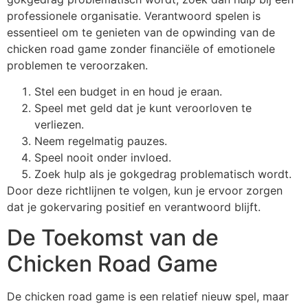
professionele organisatie. Verantwoord spelen is
essentieel om te genieten van de opwinding van de
chicken road game zonder financiële of emotionele
problemen te veroorzaken.
Stel een budget in en houd je eraan.
Speel met geld dat je kunt veroorloven te
verliezen.
Neem regelmatig pauzes.
Speel nooit onder invloed.
Zoek hulp als je gokgedrag problematisch wordt.
Door deze richtlijnen te volgen, kun je ervoor zorgen
dat je gokervaring positief en verantwoord blijft.
De Toekomst van de
Chicken Road Game
De chicken road game is een relatief nieuw spel, maar