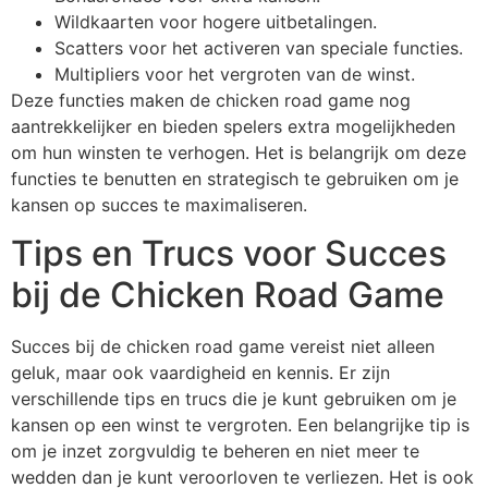
Wildkaarten voor hogere uitbetalingen.
Scatters voor het activeren van speciale functies.
Multipliers voor het vergroten van de winst.
Deze functies maken de chicken road game nog
aantrekkelijker en bieden spelers extra mogelijkheden
om hun winsten te verhogen. Het is belangrijk om deze
functies te benutten en strategisch te gebruiken om je
kansen op succes te maximaliseren.
Tips en Trucs voor Succes
bij de Chicken Road Game
Succes bij de chicken road game vereist niet alleen
geluk, maar ook vaardigheid en kennis. Er zijn
verschillende tips en trucs die je kunt gebruiken om je
kansen op een winst te vergroten. Een belangrijke tip is
om je inzet zorgvuldig te beheren en niet meer te
wedden dan je kunt veroorloven te verliezen. Het is ook