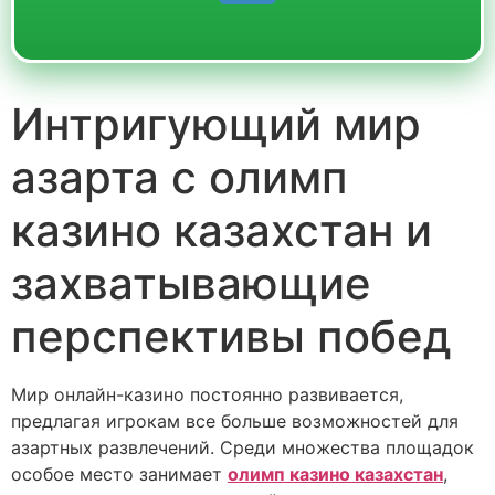
Интригующий мир
азарта с олимп
казино казахстан и
захватывающие
перспективы побед
Мир онлайн-казино постоянно развивается,
предлагая игрокам все больше возможностей для
азартных развлечений. Среди множества площадок
особое место занимает
олимп казино казахстан
,