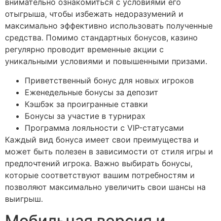
внимательно ознакомиться с условиями его
отыгрыша, чтобы избежать недоразумений и
максимально эффективно использовать полученные
средства. Помимо стандартных бонусов, казино
регулярно проводит временные акции с
уникальными условиями и повышенными призами.
Приветственный бонус для новых игроков
Еженедельные бонусы за депозит
Кэшбэк за проигранные ставки
Бонусы за участие в турнирах
Программа лояльности с VIP-статусами
Каждый вид бонуса имеет свои преимущества и
может быть полезен в зависимости от стиля игры и
предпочтений игрока. Важно выбирать бонусы,
которые соответствуют вашим потребностям и
позволяют максимально увеличить свои шансы на
выигрыш.
Мобильная версия и