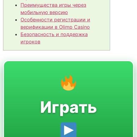
Преимущества игры через
мобильную версию
Особенности регистрации и
верификации в Olimp Casino
Безопасность и поддержка
игроков
Играть