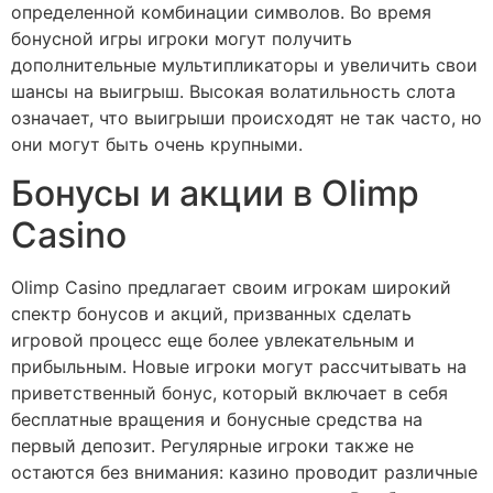
определенной комбинации символов. Во время
бонусной игры игроки могут получить
дополнительные мультипликаторы и увеличить свои
шансы на выигрыш. Высокая волатильность слота
означает, что выигрыши происходят не так часто, но
они могут быть очень крупными.
Бонусы и акции в Olimp
Casino
Olimp Casino предлагает своим игрокам широкий
спектр бонусов и акций, призванных сделать
игровой процесс еще более увлекательным и
прибыльным. Новые игроки могут рассчитывать на
приветственный бонус, который включает в себя
бесплатные вращения и бонусные средства на
первый депозит. Регулярные игроки также не
остаются без внимания: казино проводит различные