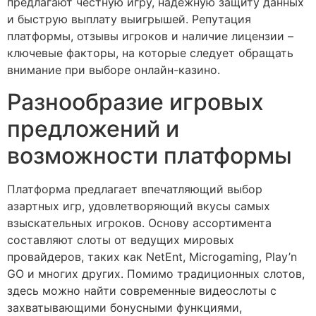
предлагают честную игру, надежную защиту данных
и быструю выплату выигрышей. Репутация
платформы, отзывы игроков и наличие лицензии –
ключевые факторы, на которые следует обращать
внимание при выборе онлайн-казино.
Разнообразие игровых
предложений и
возможности платформы
Платформа предлагает впечатляющий выбор
азартных игр, удовлетворяющий вкусы самых
взыскательных игроков. Основу ассортимента
составляют слоты от ведущих мировых
провайдеров, таких как NetEnt, Microgaming, Play’n
GO и многих других. Помимо традиционных слотов,
здесь можно найти современные видеослоты с
захватывающими бонусными функциями,