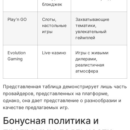
блэкджек
Play’n GO
Слоты,
Захватывающие
настольные
тематики,
игры
увлекательный
геймплей
Evolution
Live-казино
Игры с живыми
Gaming
дилерами,
реалистичная
атмосфера
Представленная таблица демонстрирует лишь часть
провайдеров, представленных на платформе,
однако, она дает представление о разнообразии и
качестве предлагаемых игр.
Бонусная политика и