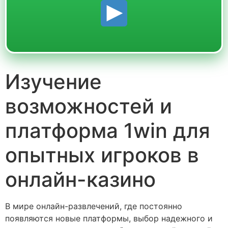
Изучение
возможностей и
платформа 1win для
опытных игроков в
онлайн-казино
В мире онлайн-развлечений, где постоянно
появляются новые платформы, выбор надежного и