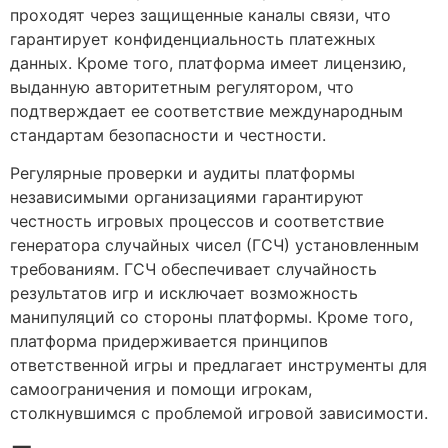
проходят через защищенные каналы связи, что
гарантирует конфиденциальность платежных
данных. Кроме того, платформа имеет лицензию,
выданную авторитетным регулятором, что
подтверждает ее соответствие международным
стандартам безопасности и честности.
Регулярные проверки и аудиты платформы
независимыми организациями гарантируют
честность игровых процессов и соответствие
генератора случайных чисел (ГСЧ) установленным
требованиям. ГСЧ обеспечивает случайность
результатов игр и исключает возможность
манипуляций со стороны платформы. Кроме того,
платформа придерживается принципов
ответственной игры и предлагает инструменты для
самоограничения и помощи игрокам,
столкнувшимся с проблемой игровой зависимости.