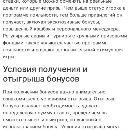
ставки, которые можно обменять на реальные
деньги или другие призы. Чем выше статус игрока в
программе лояльности, тем больше привилегий он
получает, включая эксклюзивные бонусы,
повышенный кэшбэк и персонального менеджера.
Регулярные акции и турниры с крупными призовыми
фондами также являются частью программы
лояльности и создают дополнительный стимул для
игры.
Условия получения и
отыгрыша бонусов
При получении бонусов важно внимательно
ознакомиться с условиями отыгрыша. Отыгрыш
бонуса означает необходимость сделать
определенную сумму ставок, прежде чем вы
сможете вывести выигрыш, полученный с
использованием бонуса. Условия отыгрыша могут