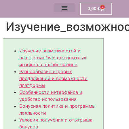
0
0,00
€
Изучение_возможнос
Изучение возможностей и
платформа 1win для опытных
игроков в онлайн-казино
Разнообразие игровых
предложений и возможности
платформы
Особенности интерфейса и
удобство использования
Бонусная политика и программы
лояльности
Условия получения и отыгрыша
бонусов