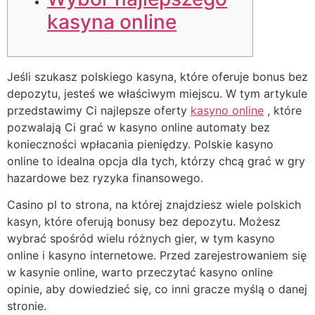
kasyna online
Jeśli szukasz polskiego kasyna, które oferuje bonus bez
depozytu, jesteś we właściwym miejscu. W tym artykule
przedstawimy Ci najlepsze oferty
kasyno online
, które
pozwalają Ci grać w kasyno online automaty bez
konieczności wpłacania pieniędzy. Polskie kasyno
online to idealna opcja dla tych, którzy chcą grać w gry
hazardowe bez ryzyka finansowego.
Casino pl to strona, na której znajdziesz wiele polskich
kasyn, które oferują bonusy bez depozytu. Możesz
wybrać spośród wielu różnych gier, w tym kasyno
online i kasyno internetowe. Przed zarejestrowaniem się
w kasynie online, warto przeczytać kasyno online
opinie, aby dowiedzieć się, co inni gracze myślą o danej
stronie.