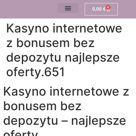
0
0,00
€
Kasyno internetowe
z bonusem bez
depozytu najlepsze
oferty.651
Kasyno internetowe z
bonusem bez
depozytu – najlepsze
oferty