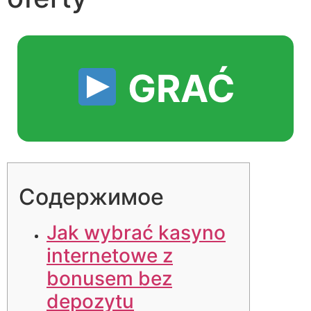
GRAĆ
Содержимое
Jak wybrać kasyno
internetowe z
bonusem bez
depozytu