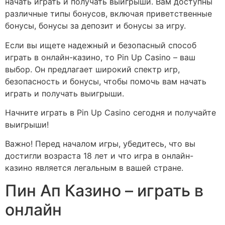
начать играть и получать выигрыши. Вам доступны
различные типы бонусов, включая приветственные
бонусы, бонусы за депозит и бонусы за игру.
Если вы ищете надежный и безопасный способ
играть в онлайн-казино, то Pin Up Casino – ваш
выбор. Он предлагает широкий спектр игр,
безопасность и бонусы, чтобы помочь вам начать
играть и получать выигрыши.
Начните играть в Pin Up Casino сегодня и получайте
выигрыши!
Важно! Перед началом игры, убедитесь, что вы
достигли возраста 18 лет и что игра в онлайн-
казино является легальным в вашей стране.
Пин Ап Казино – играть в
онлайн