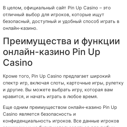
В целом, официальный сайт Pin Up Casino – это
отличный выбор для игроков, которые ищут
безопасный, доступный и удобный способ играть в
онлайн-казино.
Преимущества и функции
онлайн-казино Pin Up
Casino
Кроме того, Pin Up Casino предлагает широкий
спектр игр, включая слоты, карточные игры, рулетку
и другие. Вы можете выбрать игру, которая вам
нравится, и начать играть в любое время.
Еще одним преимуществом онлайн-казино Pin Up
Casino является безопасность и
конфиденциальность игроков. Все данные игроков