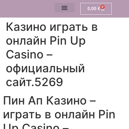
0
0,00
€
Казино играть в
онлайн Pin Up
Casino –
официальный
сайт.5269
Пин Ап Казино –
играть в онлайн Pin
Up Casino –