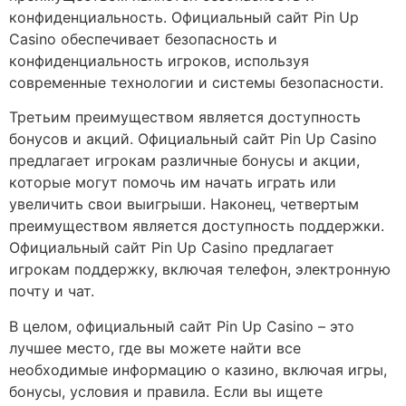
конфиденциальность. Официальный сайт Pin Up
Casino обеспечивает безопасность и
конфиденциальность игроков, используя
современные технологии и системы безопасности.
Третьим преимуществом является доступность
бонусов и акций. Официальный сайт Pin Up Casino
предлагает игрокам различные бонусы и акции,
которые могут помочь им начать играть или
увеличить свои выигрыши. Наконец, четвертым
преимуществом является доступность поддержки.
Официальный сайт Pin Up Casino предлагает
игрокам поддержку, включая телефон, электронную
почту и чат.
В целом, официальный сайт Pin Up Casino – это
лучшее место, где вы можете найти все
необходимые информацию о казино, включая игры,
бонусы, условия и правила. Если вы ищете