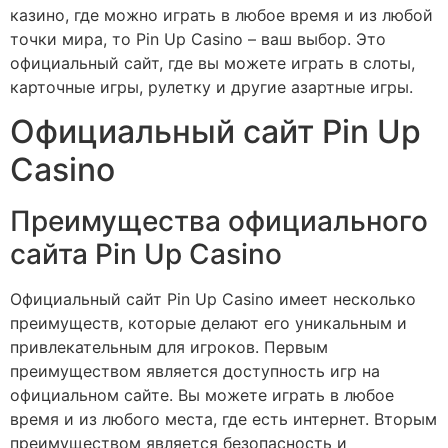
казино, где можно играть в любое время и из любой
точки мира, то Pin Up Casino – ваш выбор. Это
официальный сайт, где вы можете играть в слоты,
карточные игры, рулетку и другие азартные игры.
Официальный сайт Pin Up
Casino
Преимущества официального
сайта Pin Up Casino
Официальный сайт Pin Up Casino имеет несколько
преимуществ, которые делают его уникальным и
привлекательным для игроков. Первым
преимуществом является доступность игр на
официальном сайте. Вы можете играть в любое
время и из любого места, где есть интернет. Вторым
преимуществом является безопасность и