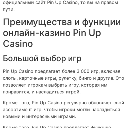
официальный сайт Pin Up Casino, то вы на правом
пути.
Преимущества и функции
онлайн-казино Pin Up
Casino
Большой выбор игр
Pin Up Casino предлагает более 3 000 игр, включая
слоты, карточные игры, рулетку, бинго и другие. Это
позволяет игрокам выбрать игру, которая им
понравится, и насладиться игрой.
Кроме того, Pin Up Casino регулярно обновляет свой
ассортимент игр, чтобы игроки могли насладиться
новыми и интересными играми.
Кроме того, Pin Up Casino предлагает функцию