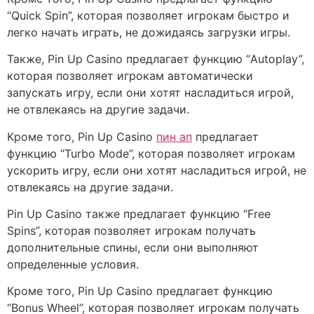
“Quick Spin”, которая позволяет игрокам быстро и
легко начать играть, не дожидаясь загрузки игры.
Также, Pin Up Casino предлагает функцию “Autoplay”,
которая позволяет игрокам автоматически
запускать игру, если они хотят насладиться игрой,
не отвлекаясь на другие задачи.
Кроме того, Pin Up Casino
пин ап
предлагает
функцию “Turbo Mode”, которая позволяет игрокам
ускорить игру, если они хотят насладиться игрой, не
отвлекаясь на другие задачи.
Pin Up Casino также предлагает функцию “Free
Spins”, которая позволяет игрокам получать
дополнительные спины, если они выполняют
определенные условия.
Кроме того, Pin Up Casino предлагает функцию
“Bonus Wheel”, которая позволяет игрокам получать