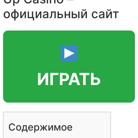
официальный сайт
ИГРАТЬ
Содержимое