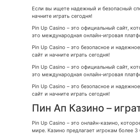
Если вы ищете надежный и безопасный спо
начните играть сегодня!
Pin Up Casino – это официальный сайт, ко
это международная онлайн-игровая платфо
Pin Up Casino – это безопасное и надежн
сайт и начните играть сегодня!
Pin Up Casino – это официальный сайт, ко
это международная онлайн-игровая платфо
Pin Up Casino – это безопасное и надежн
сайт и начните играть сегодня!
Пин Ап Казино – игра
Pin Up Casino – это онлайн-казино, котор
мире. Казино предлагает игрокам более 3 