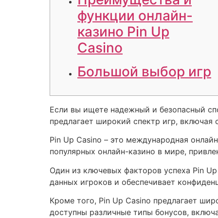
функции онлайн-
казино Pin Up
Casino
Большой выбор игр
Если вы ищете надежный и безопасный спо
предлагает широкий спектр игр, включая с
Pin Up Casino – это международная онлайн
популярных онлайн-казино в мире, привлек
Один из ключевых факторов успеха Pin Up
данных игроков и обеспечивает конфиден
Кроме того, Pin Up Casino предлагает шир
доступны различные типы бонусов, включа