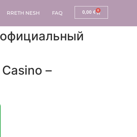
0
0,00
€
RRETH NESH
FAQ
– официальный
 Casino –