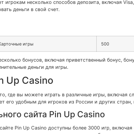
 игрокам несколько способов депозита, включая Visa, Mas
вать деньги в свой счет.
Карточные игры
500
есколько бонусов, включая приветственный бонус, бону
лнительные деньги для игры.
n Up Casino
то, где вы можете играть в различные игры, включая сл
ет его удобным для игроков из России и других стран,
ого сайта Pin Up Casino
айте Pin Up Casino доступны более 3000 игр, включая 