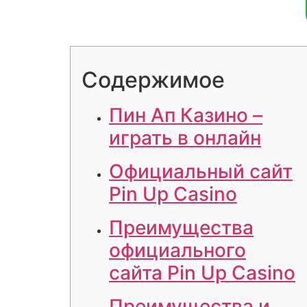
Содержимое
Пин Ап Казино –
играть в онлайн
Официальный сайт
Pin Up Casino
Преимущества
официального
сайта Pin Up Casino
Преимущества и