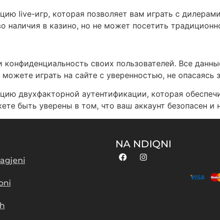
кцию live-игр, которая позволяет вам играть с дилерам
во наличия в казино, но не может посетить традиционн
 и конфиденциальность своих пользователей. Все данны
ы можете играть на сайте с уверенностью, не опасаясь 
нкцию двухфакторной аутентификации, которая обеспе
жете быть уверены в том, что ваш аккаунт безопасен и
NA NDIQNI
lagjeni
oni
sh