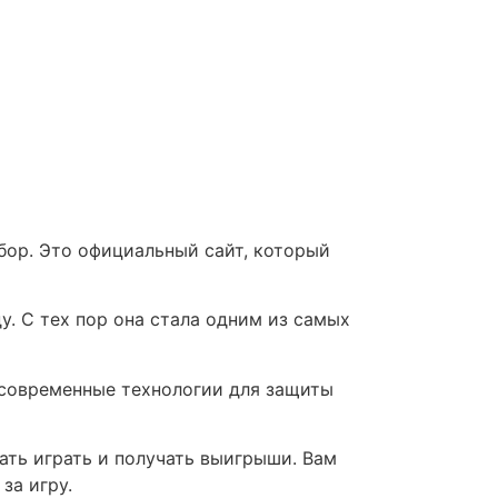
ыбор. Это официальный сайт, который
у. С тех пор она стала одним из самых
т современные технологии для защиты
чать играть и получать выигрыши. Вам
за игру.