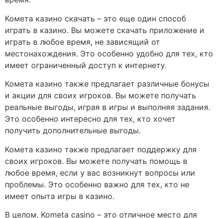
Комета казино скачать – это еще один способ
играть в казино. Вы можете скачать приложение и
играть в любое время, не зависящий от
местонахождения. Это особенно удобно для тех, кто
имеет ограниченный доступ к интернету.
Комета казино также предлагает различные бонусы
и акции для своих игроков. Вы можете получать
реальные выгоды, играя в игры и выполняя задания.
Это особенно интересно для тех, кто хочет
получить дополнительные выгоды.
Комета казино также предлагает поддержку для
своих игроков. Вы можете получать помощь в
любое время, если у вас возникнут вопросы или
проблемы. Это особенно важно для тех, кто не
имеет опыта игры в казино.
В целом, Kometa casino – это отличное место для