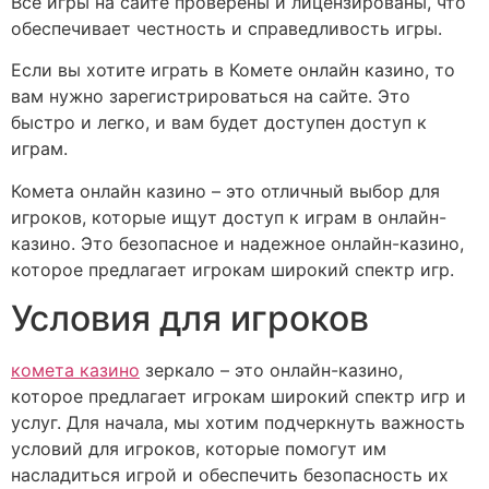
Все игры на сайте проверены и лицензированы, что
обеспечивает честность и справедливость игры.
Если вы хотите играть в Комете онлайн казино, то
вам нужно зарегистрироваться на сайте. Это
быстро и легко, и вам будет доступен доступ к
играм.
Комета онлайн казино – это отличный выбор для
игроков, которые ищут доступ к играм в онлайн-
казино. Это безопасное и надежное онлайн-казино,
которое предлагает игрокам широкий спектр игр.
Условия для игроков
комета казино
зеркало – это онлайн-казино,
которое предлагает игрокам широкий спектр игр и
услуг. Для начала, мы хотим подчеркнуть важность
условий для игроков, которые помогут им
насладиться игрой и обеспечить безопасность их