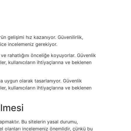
ün gelişimi hız kazanıyor. Güvenilirlik,
tlice incelemeniz gerekiyor.
i ve rahatlığını önceliğe koyuyorlar. Güvenlik
er, kullanıcıların ihtiyaçlarına ve beklenen
ara uygun olarak tasarlanıyor. Güvenlik
er, kullanıcıların ihtiyaçlarına ve beklenen
ilmesi
apmaktır. Bu sitelerin yasal durumu,
el olanları incelemeniz önemlidir, çünkü bu