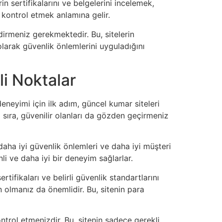
rin sertifikalarını ve belgelerini incelemek,
 kontrol etmek anlamına gelir.
ndirmeniz gerekmektedir. Bu, sitelerin
 olarak güvenlik önlemlerini uyguladığını
i Noktalar
deneyimi için ilk adım, güncel kumar siteleri
ı sıra, güvenilir olanları da gözden geçirmeniz
 daha iyi güvenlik önlemleri ve daha iyi müşteri
nli ve daha iyi bir deneyim sağlarlar.
tifikaları ve belirli güvenlik standartlarını
in olmanız da önemlidir. Bu, sitenin para
ontrol etmenizdir. Bu, sitenin sadece gerekli