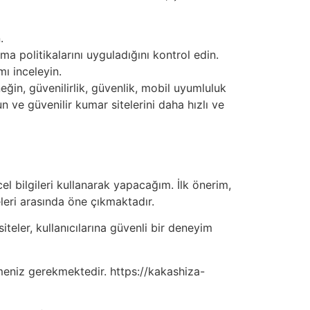
.
ma politikalarını uyguladığını kontrol edin.
mı inceleyin.
neğin, güvenilirlik, güvenlik, mobil uyumluluk
gun ve güvenilir kumar sitelerini daha hızlı ve
cel bilgileri kullanarak yapacağım. İlk önerim,
eleri arasında öne çıkmaktadır.
eler, kullanıcılarına güvenli bir deneyim
tmeniz gerekmektedir. https://kakashiza-