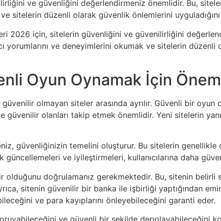
lirliğini ve güvenliğini değerlendirmeniz önemlidir. Bu, sitele
ve sitelerin düzenli olarak güvenlik önlemlerini uyguladığını
ri 2026 için, sitelerin güvenliğini ve güvenilirliğini değerle
nıcı yorumlarını ve deneyimlerini okumak ve sitelerin düzenli
enli Oyun Oynamak İçin Öneml
 güvenilir olmayan siteler arasında ayrılır. Güvenli bir oyun 
 güvenilir olanları takip etmek önemlidir. Yeni sitelerin yan
niz, güvenliğinizin temelini oluşturur. Bu sitelerin genellikle
ık güncellemeleri ve iyileştirmeleri, kullanıcılarına daha güve
r olduğunu doğrulamanız gerekmektedir. Bu, sitenin belirli ser
rıca, sitenin güvenilir bir banka ile işbirliği yaptığından em
bileceğini ve para kayıplarını önleyebileceğini garanti eder.
i koruyabileceğini ve güvenli bir şekilde depolayabileceğini k