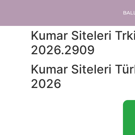
BAL
Kumar Siteleri Trk
2026.2909
Kumar Siteleri Tür
2026