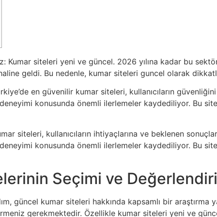
iz: Kumar siteleri yeni ve güncel. 2026 yılına kadar bu sektör
r haline geldi. Bu nedenle, kumar siteleri guncel olarak dikka
kiye’de en güvenilir kumar siteleri, kullanıcıların güvenliğin
ı deneyimi konusunda önemli ilerlemeler kaydediliyor. Bu sitel
umar siteleri, kullanıcıların ihtiyaçlarına ve beklenen sonuçl
ı deneyimi konusunda önemli ilerlemeler kaydediliyor. Bu sitel
elerinin Seçimi ve Değerlendir
adım, güncel kumar siteleri hakkında kapsamlı bir araştırma y
dirmeniz gerekmektedir. Özellikle kumar siteleri yeni ve günc