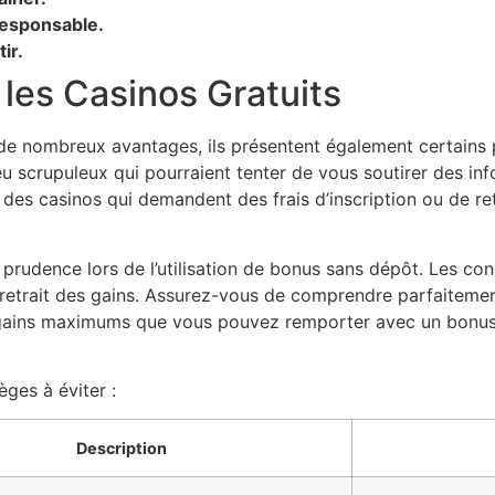
responsable.
ir.
 les Casinos Gratuits
t de nombreux avantages, ils présentent également certains p
eu scrupuleux qui pourraient tenter de vous soutirer des in
 des casinos qui demandent des frais d’inscription ou de re
 prudence lors de l’utilisation de bonus sans dépôt. Les c
 le retrait des gains. Assurez-vous de comprendre parfaitem
s gains maximums que vous pouvez remporter avec un bonus g
ges à éviter :
Description