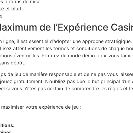
s options de mise.
 et bluff.
e.
aximum de l’Expérience Casin
en ligne, il est essentiel d’adopter une approche stratégiqu
 Lisez attentivement les termes et conditions de chaque bon
rictions éventuelles. Profitez du mode démo pour vous familia
 sans dépôt.
ps de jeu de manière responsable et de ne pas vous laisser
uez gratuitement. N’oubliez pas que le but principal d’un ca
el si vous n’êtes pas certain de comprendre les règles et le
 maximiser votre expérience de jeu :
itions.
aîner.