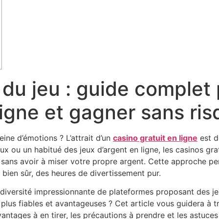
e du jeu : guide complet
ligne et gagner sans ris
eine d’émotions ? L’attrait d’un
casino gratuit en ligne
est de
x ou un habitué des jeux d’argent en ligne, les casinos gra
nt sans avoir à miser votre propre argent. Cette approche p
 bien sûr, des heures de divertissement pur.
ne diversité impressionnante de plateformes proposant des 
 plus fiables et avantageuses ? Cet article vous guidera à t
avantages à en tirer, les précautions à prendre et les astuc