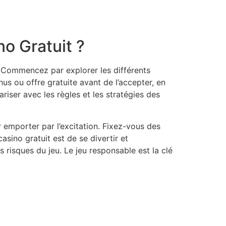
o Gratuit ?
e. Commencez par explorer les différents
us ou offre gratuite avant de l’accepter, en
riser avec les règles et les stratégies des
 emporter par l’excitation. Fixez-vous des
sino gratuit est de se divertir et
s risques du jeu. Le jeu responsable est la clé