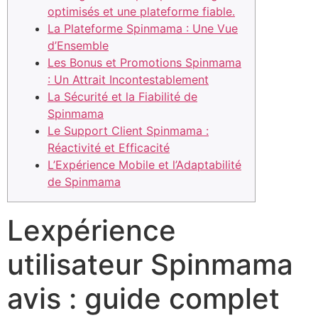
optimisés et une plateforme fiable.
La Plateforme Spinmama : Une Vue
d’Ensemble
Les Bonus et Promotions Spinmama
: Un Attrait Incontestablement
La Sécurité et la Fiabilité de
Spinmama
Le Support Client Spinmama :
Réactivité et Efficacité
L’Expérience Mobile et l’Adaptabilité
de Spinmama
Lexpérience
utilisateur Spinmama
avis : guide complet