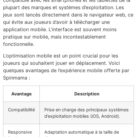
plupart des marques et systèmes d’exploitation. Les
jeux sont lancés directement dans le navigateur web, ce
qui évite aux joueurs d’avoir à télécharger une
application mobile. L’interface est souvent moins
pratique sur mobile, mais incontestablement
fonctionnelle.
L’optimisation mobile est un point crucial pour les
joueurs qui souhaitent jouer en déplacement. Voici
quelques avantages de l’expérience mobile offerte par
Spinmama :
Avantage
Description
Compatibilité
Prise en charge des principaux systèmes
d’exploitation mobiles (iOS, Android).
Responsive
Adaptation automatique à la taille de