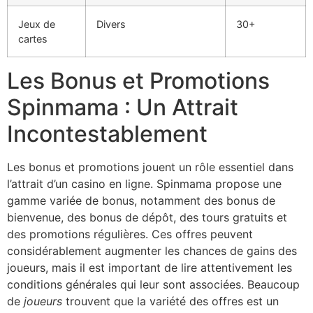
Jeux de
Divers
30+
cartes
Les Bonus et Promotions
Spinmama : Un Attrait
Incontestablement
Les bonus et promotions jouent un rôle essentiel dans
l’attrait d’un casino en ligne. Spinmama propose une
gamme variée de bonus, notamment des bonus de
bienvenue, des bonus de dépôt, des tours gratuits et
des promotions régulières. Ces offres peuvent
considérablement augmenter les chances de gains des
joueurs, mais il est important de lire attentivement les
conditions générales qui leur sont associées. Beaucoup
de
joueurs
trouvent que la variété des offres est un