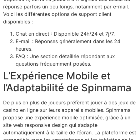
réponse parfois un peu longs, notamment par e-mail.
Voici les différentes options de support client
disponibles :
Chat en direct : Disponible 24h/24 et 7j/7.
E-mail : Réponses généralement dans les 24
heures.
FAQ : Une section détaillée répondant aux
questions fréquemment posées.
L’Expérience Mobile et
l’Adaptabilité de Spinmama
De plus en plus de joueurs préfèrent jouer à des jeux de
casino en ligne sur leurs appareils mobiles. Spinmama
propose une expérience mobile optimisée, grâce à un
site web responsive design qui s’adapte
automatiquement à la taille de l’écran. La plateforme est
compatible avec les smartphones et les tablettes de la