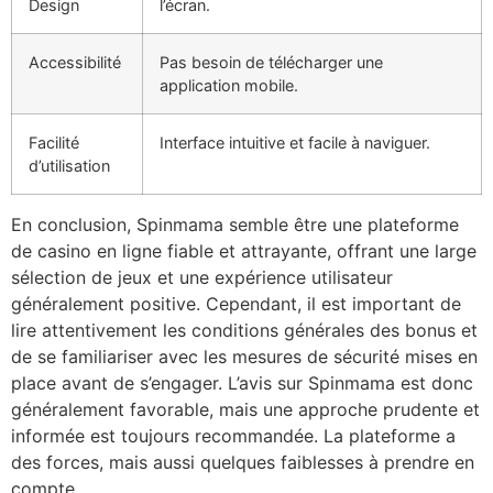
Design
l’écran.
Accessibilité
Pas besoin de télécharger une
application mobile.
Facilité
Interface intuitive et facile à naviguer.
d’utilisation
En conclusion, Spinmama semble être une plateforme
de casino en ligne fiable et attrayante, offrant une large
sélection de jeux et une expérience utilisateur
généralement positive. Cependant, il est important de
lire attentivement les conditions générales des bonus et
de se familiariser avec les mesures de sécurité mises en
place avant de s’engager. L’avis sur Spinmama est donc
généralement favorable, mais une approche prudente et
informée est toujours recommandée. La plateforme a
des forces, mais aussi quelques faiblesses à prendre en
compte.