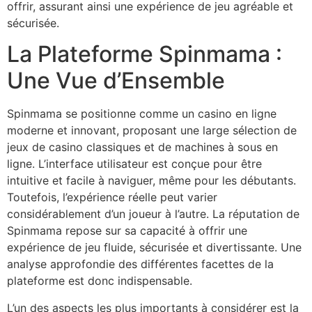
offrir, assurant ainsi une expérience de jeu agréable et
sécurisée.
La Plateforme Spinmama :
Une Vue d’Ensemble
Spinmama se positionne comme un casino en ligne
moderne et innovant, proposant une large sélection de
jeux de casino classiques et de machines à sous en
ligne. L’interface utilisateur est conçue pour être
intuitive et facile à naviguer, même pour les débutants.
Toutefois, l’expérience réelle peut varier
considérablement d’un joueur à l’autre. La réputation de
Spinmama repose sur sa capacité à offrir une
expérience de jeu fluide, sécurisée et divertissante. Une
analyse approfondie des différentes facettes de la
plateforme est donc indispensable.
L’un des aspects les plus importants à considérer est la