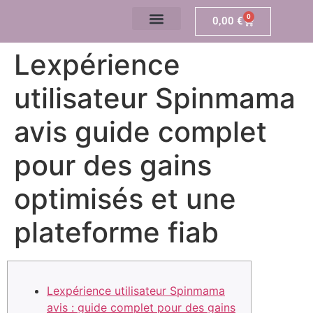
0
0,00
€
Lexpérience
utilisateur Spinmama
avis guide complet
pour des gains
optimisés et une
plateforme fiab
Lexpérience utilisateur Spinmama
avis : guide complet pour des gains