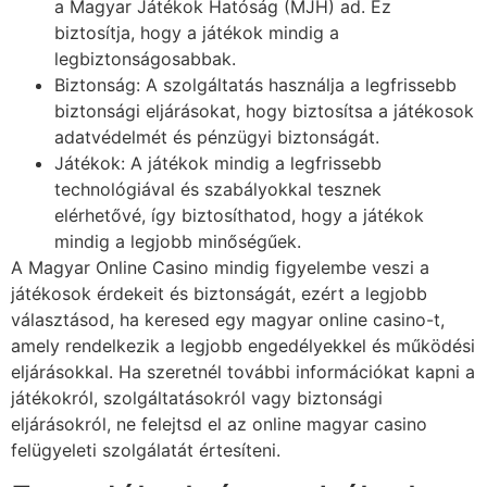
a Magyar Játékok Hatóság (MJH) ad. Ez
biztosítja, hogy a játékok mindig a
legbiztonságosabbak.
Biztonság: A szolgáltatás használja a legfrissebb
biztonsági eljárásokat, hogy biztosítsa a játékosok
adatvédelmét és pénzügyi biztonságát.
Játékok: A játékok mindig a legfrissebb
technológiával és szabályokkal tesznek
elérhetővé, így biztosíthatod, hogy a játékok
mindig a legjobb minőségűek.
A Magyar Online Casino mindig figyelembe veszi a
játékosok érdekeit és biztonságát, ezért a legjobb
választásod, ha keresed egy magyar online casino-t,
amely rendelkezik a legjobb engedélyekkel és működési
eljárásokkal. Ha szeretnél további információkat kapni a
játékokról, szolgáltatásokról vagy biztonsági
eljárásokról, ne felejtsd el az online magyar casino
felügyeleti szolgálatát értesíteni.