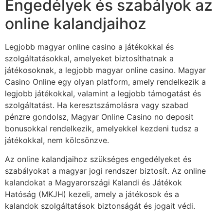
Engedélyek és szabályok az
online kalandjaihoz
Legjobb magyar online casino a játékokkal és
szolgáltatásokkal, amelyeket biztosíthatnak a
játékosoknak, a legjobb magyar online casino. Magyar
Casino Online egy olyan platform, amely rendelkezik a
legjobb játékokkal, valamint a legjobb támogatást és
szolgáltatást. Ha keresztszámolásra vagy szabad
pénzre gondolsz, Magyar Online Casino no deposit
bonusokkal rendelkezik, amelyekkel kezdeni tudsz a
játékokkal, nem kölcsönzve.
Az online kalandjaihoz szükséges engedélyeket és
szabályokat a magyar jogi rendszer biztosít. Az online
kalandokat a Magyarországi Kalandi és Játékok
Hatóság (MKJH) kezeli, amely a játékosok és a
kalandok szolgáltatások biztonságát és jogait védi.