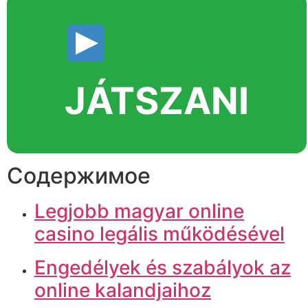
JÁTSZANI
Содержимое
Legjobb magyar online
casino legális működésével
Engedélyek és szabályok az
online kalandjaihoz