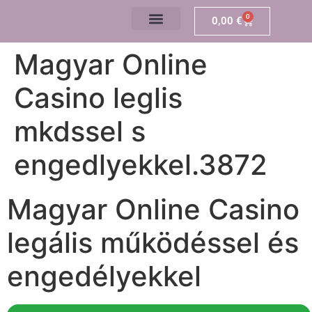
0
0,00
€
Magyar Online
Casino leglis
mkdssel s
engedlyekkel.3872
Magyar Online Casino
legális működéssel és
engedélyekkel