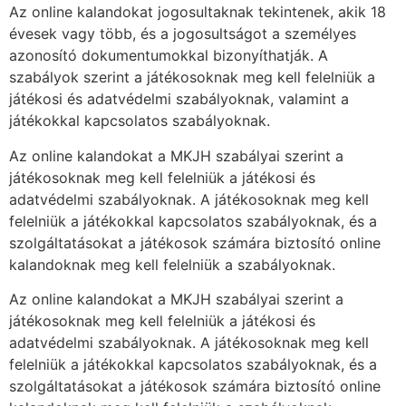
Az online kalandokat jogosultaknak tekintenek, akik 18
évesek vagy több, és a jogosultságot a személyes
azonosító dokumentumokkal bizonyíthatják. A
szabályok szerint a játékosoknak meg kell felelniük a
játékosi és adatvédelmi szabályoknak, valamint a
játékokkal kapcsolatos szabályoknak.
Az online kalandokat a MKJH szabályai szerint a
játékosoknak meg kell felelniük a játékosi és
adatvédelmi szabályoknak. A játékosoknak meg kell
felelniük a játékokkal kapcsolatos szabályoknak, és a
szolgáltatásokat a játékosok számára biztosító online
kalandoknak meg kell felelniük a szabályoknak.
Az online kalandokat a MKJH szabályai szerint a
játékosoknak meg kell felelniük a játékosi és
adatvédelmi szabályoknak. A játékosoknak meg kell
felelniük a játékokkal kapcsolatos szabályoknak, és a
szolgáltatásokat a játékosok számára biztosító online