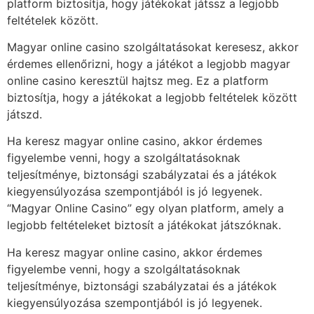
platform biztosítja, hogy játékokat játssz a legjobb
feltételek között.
Magyar online casino szolgáltatásokat keresesz, akkor
érdemes ellenőrizni, hogy a játékot a legjobb magyar
online casino keresztül hajtsz meg. Ez a platform
biztosítja, hogy a játékokat a legjobb feltételek között
játszd.
Ha keresz magyar online casino, akkor érdemes
figyelembe venni, hogy a szolgáltatásoknak
teljesítménye, biztonsági szabályzatai és a játékok
kiegyensúlyozása szempontjából is jó legyenek.
“Magyar Online Casino” egy olyan platform, amely a
legjobb feltételeket biztosít a játékokat játszóknak.
Ha keresz magyar online casino, akkor érdemes
figyelembe venni, hogy a szolgáltatásoknak
teljesítménye, biztonsági szabályzatai és a játékok
kiegyensúlyozása szempontjából is jó legyenek.