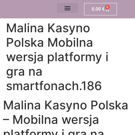
0
0,00
€
Malina Kasyno
Polska Mobilna
wersja platformy i
gra na
smartfonach.186
Malina Kasyno Polska
– Mobilna wersja
platformy i gra na