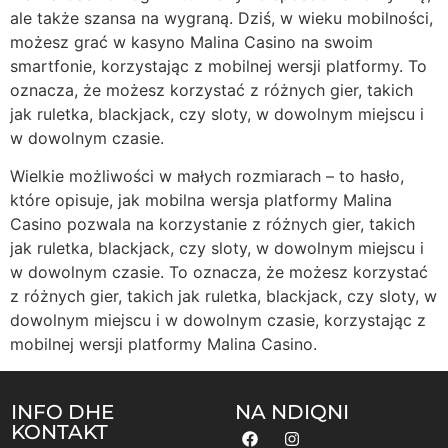
ale także szansa na wygraną. Dziś, w wieku mobilności,
możesz grać w kasyno Malina Casino na swoim
smartfonie, korzystając z mobilnej wersji platformy. To
oznacza, że możesz korzystać z różnych gier, takich
jak ruletka, blackjack, czy sloty, w dowolnym miejscu i
w dowolnym czasie.
Wielkie możliwości w małych rozmiarach – to hasło,
które opisuje, jak mobilna wersja platformy Malina
Casino pozwala na korzystanie z różnych gier, takich
jak ruletka, blackjack, czy sloty, w dowolnym miejscu i
w dowolnym czasie. To oznacza, że możesz korzystać
z różnych gier, takich jak ruletka, blackjack, czy sloty, w
dowolnym miejscu i w dowolnym czasie, korzystając z
mobilnej wersji platformy Malina Casino.
INFO DHE
NA NDIQNI
KONTAKT