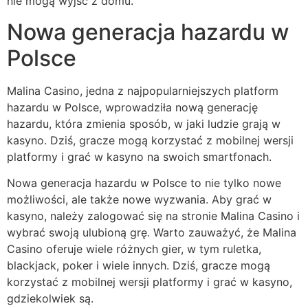
nie mogą wyjść z domu.
Nowa generacja hazardu w
Polsce
Malina Casino, jedna z najpopularniejszych platform
hazardu w Polsce, wprowadziła nową generację
hazardu, która zmienia sposób, w jaki ludzie grają w
kasyno. Dziś, gracze mogą korzystać z mobilnej wersji
platformy i grać w kasyno na swoich smartfonach.
Nowa generacja hazardu w Polsce to nie tylko nowe
możliwości, ale także nowe wyzwania. Aby grać w
kasyno, należy zalogować się na stronie Malina Casino i
wybrać swoją ulubioną grę. Warto zauważyć, że Malina
Casino oferuje wiele różnych gier, w tym ruletka,
blackjack, poker i wiele innych. Dziś, gracze mogą
korzystać z mobilnej wersji platformy i grać w kasyno,
gdziekolwiek są.