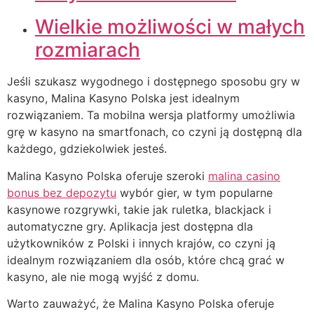
Wielkie możliwości w małych
rozmiarach
Jeśli szukasz wygodnego i dostępnego sposobu gry w
kasyno, Malina Kasyno Polska jest idealnym
rozwiązaniem. Ta mobilna wersja platformy umożliwia
grę w kasyno na smartfonach, co czyni ją dostępną dla
każdego, gdziekolwiek jesteś.
Malina Kasyno Polska oferuje szeroki
malina casino
bonus bez depozytu
wybór gier, w tym popularne
kasynowe rozgrywki, takie jak ruletka, blackjack i
automatyczne gry. Aplikacja jest dostępna dla
użytkowników z Polski i innych krajów, co czyni ją
idealnym rozwiązaniem dla osób, które chcą grać w
kasyno, ale nie mogą wyjść z domu.
Warto zauważyć, że Malina Kasyno Polska oferuje