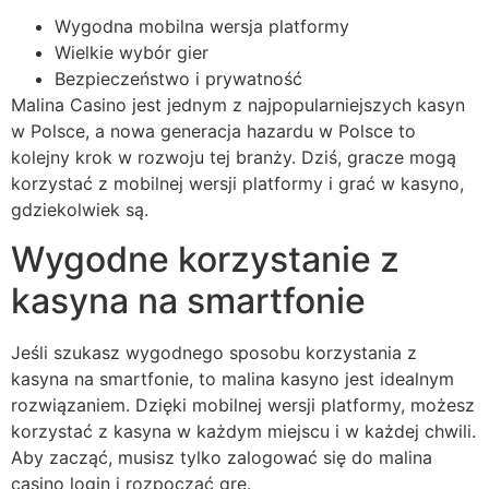
Wygodna mobilna wersja platformy
Wielkie wybór gier
Bezpieczeństwo i prywatność
Malina Casino jest jednym z najpopularniejszych kasyn
w Polsce, a nowa generacja hazardu w Polsce to
kolejny krok w rozwoju tej branży. Dziś, gracze mogą
korzystać z mobilnej wersji platformy i grać w kasyno,
gdziekolwiek są.
Wygodne korzystanie z
kasyna na smartfonie
Jeśli szukasz wygodnego sposobu korzystania z
kasyna na smartfonie, to malina kasyno jest idealnym
rozwiązaniem. Dzięki mobilnej wersji platformy, możesz
korzystać z kasyna w każdym miejscu i w każdej chwili.
Aby zacząć, musisz tylko zalogować się do malina
casino login i rozpocząć grę.